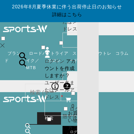
ウントを作成
2026年8月夏季休業に伴う出荷停止日のお知らせ
しますか ?
ユーザー名ま
詳細はこちら
たはメールア
必
ドレス
*
須
0
お買
い物
ブラン
ロードバ
トライア
スノーボ
アウトレ
コラム
カゴ
ド
イク／
スロン
ード
ット
ログイン
アカ
(
0
)
MTB
ウントを作成
必
パスワード
*
閉じ
しますか ?
須
る
ユーザー名ま
ログイン
アカ
たはメールア
ウントを作成
必
ドレス
*
しますか ?
須
0
ログイン状
ユーザー名ま
カー
お買
態を保存
たはメールア
トに
検索
い物
必
ドレス
*
商品
カゴ
須
はあ
0
ログイン