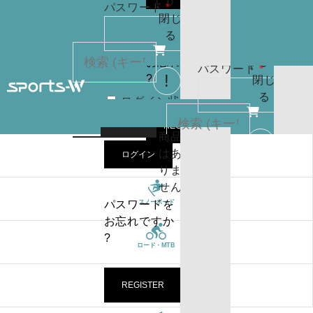
(
0
)
必
パスワード
*
りま
お買
閉じ
須
せん
い物
る
パスワードを
カゴ
お忘れですか
(
0
)
必
パスワード
*
?
閉じ
須
る
ログイン状
カー
態を保存
トに
検索
REGISTER
商品
はあ
ログイン
ブランド
ログイン状
カー
りま
態を保存
トに
検索
せん
商品
パスワードを
スノーボード
はあ
ログイン
お忘れですか
りま
?
ロード・MTB
せん
パスワードを
お忘れですか
REGISTER
トライアスロン
?