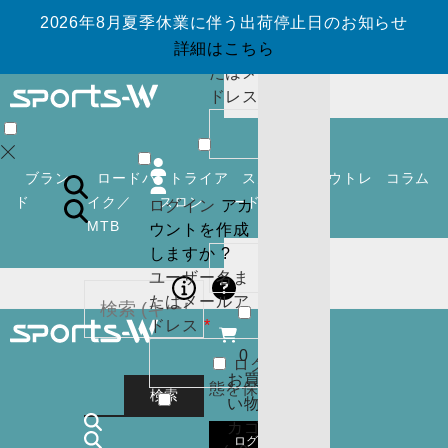
ウントを作成
2026年8月夏季休業に伴う出荷停止日のお知らせ
しますか ?
ユーザー名ま
詳細はこちら
たはメールア
必
ドレス
*
須
0
お買
い物
ブラン
ロードバ
トライア
スノーボ
アウトレ
コラム
カゴ
ド
イク／
スロン
ード
ット
ログイン
アカ
(
0
)
MTB
ウントを作成
必
パスワード
*
閉じ
しますか ?
須
る
ユーザー名ま
ログイン
アカ
たはメールア
ウントを作成
必
ドレス
*
しますか ?
須
0
ログイン状
ユーザー名ま
カー
お買
態を保存
たはメールア
トに
検索
い物
必
ドレス
*
商品
カゴ
須
はあ
ログイン
0