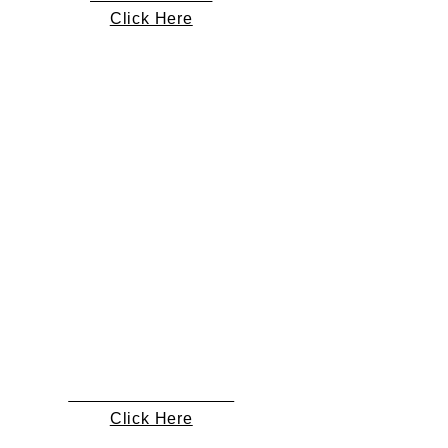
Click Here
Celsius R Arctic GTX
Click Here