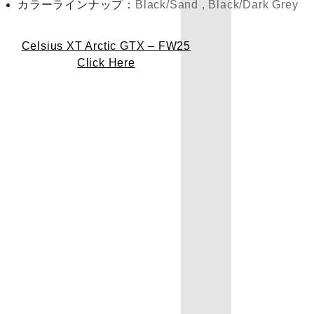
カラーラインナップ：
Black/Sand ,
Black/Dark Grey
Celsius XT Arctic GTX – FW25
Click Here