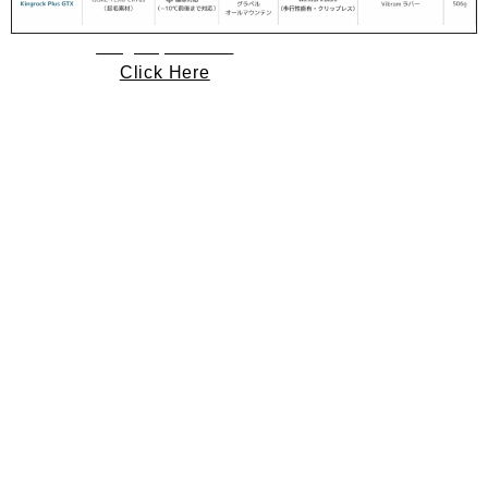
Flagship R GTX
Click Here
Extreme R GTX