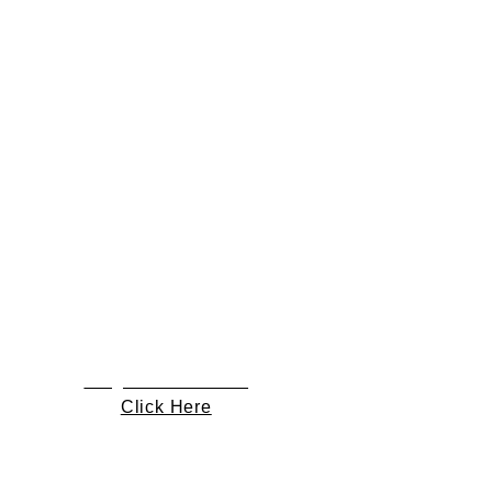
Kingrock Plus GTX
Click Here