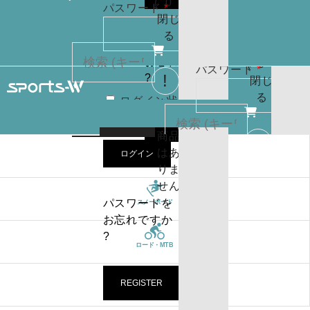
(
0
)
必
パスワード
*
りま
お買
閉じ
須
せん
い物
る
パスワードを
カゴ
お忘れですか
(
0
)
必
パスワード
*
?
閉じ
須
る
ログイン状
カー
態を保存
トに
検索
REGISTER
商品
はあ
ログイン
ブランド
ログイン状
カー
りま
態を保存
トに
検索
せん
商品
パスワードを
スノーボード
はあ
ログイン
お忘れですか
りま
?
ロード・MTB
せん
パスワードを
お忘れですか
REGISTER
トライアスロン
?