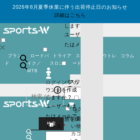
2026年8月夏季休業に伴う出荷停止日のお知らせ
ログイン
アカ
詳細はこちら
ウントを作成
しますか ?
ユーザー名ま
0
たはメールア
お買
い物
必
ドレス
*
ブラン
ロードバ
トライア
スノーボ
アウトレ
コラム
カゴ
須
ド
イク／
スロン
ード
ット
(
0
)
MTB
閉じ
必
パスワード
*
ログイン
アカ
る
須
ウントを作成
しますか ?
ユーザー名ま
ログイン状
ログイン
アカ
0
カー
たはメールア
ウントを作成
お買
態を保存
トに
検索
必
しますか ?
ドレス
*
い物
商品
須
カゴ
ユーザー名ま
はあ
0
ログイン