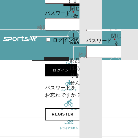
(
0
)
たはメールア
りま
お買
閉じ
必
せん
必
パスワード
*
ドレス
*
い物
る
パスワードを
須
須
カゴ
お忘れですか ?
(
0
)
閉じ
必
ログイン状
パスワード
*
る
REGISTER
カー
須
態を保存
トに
検索
商品
ログイン状
はあ
ログイン
ブランド
カー
りま
態を保存
トに
検索
せん
パスワードを
商品
スノーボード
お忘れですか ?
はあ
ログイン
りま
ロード・MTB
せん
REGISTER
パスワードを
お忘れですか ?
トライアスロン