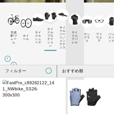
サイ
サイ
クル
完成
サイ
クル
サイ
パー
サン
アイ
バ
車/フ
ホイ
クル
プロ
クル
ツ／
グラ
ウエ
ク
レー
ール
シュ
テク
アパ
メン
ス
ア
ッ
ム
ーズ
ショ
レル
テナ
ン
ンス
フィルター
おすすめ順