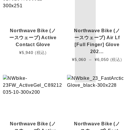
Northwave Bike (ノ
Northwave Bike (ノ
ースウェーブ) Active
ースウェーブ) Air Lf
Contact Glove
[Full Finger] Glove
202…
¥
5,940
(税込)
Price
¥
5,060
–
¥
6,050
(税込)
range:
¥5,060
through
¥6,050
Northwave Bike (ノ
Northwave Bike (ノ