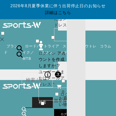
ウントを作成
2026年8月夏季休業に伴う出荷停止日のお知らせ
しますか ?
ユーザー名ま
詳細はこちら
たはメールア
必
ドレス
*
須
0
お買
い物
ブラン
ロードバ
トライア
スノーボ
アウトレ
コラム
カゴ
ド
イク／
スロン
ード
ット
ログイン
アカ
(
0
)
MTB
ウントを作成
必
パスワード
*
閉じ
しますか ?
須
る
ユーザー名ま
ログイン
アカ
たはメールア
ウントを作成
必
ドレス
*
しますか ?
須
0
ログイン状
ユーザー名ま
カー
お買
態を保存
たはメールア
トに
検索
い物
必
ドレス
*
商品
カゴ
須
はあ
ログイン
0