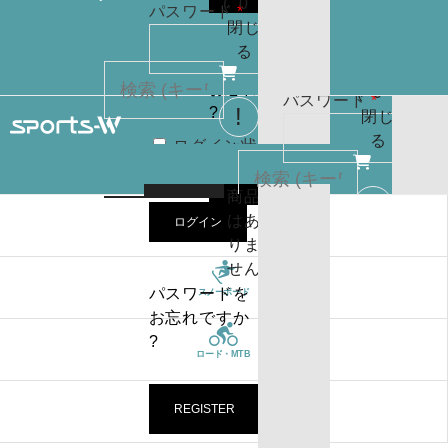
(
0
)
必
パスワード
*
りま
お買
閉じ
須
せん
い物
る
パスワードを
カゴ
お忘れですか
(
0
)
必
パスワード
*
?
閉じ
須
る
ログイン状
カー
態を保存
トに
検索
REGISTER
商品
はあ
ログイン
ブランド
ログイン状
カー
りま
態を保存
トに
検索
せん
商品
パスワードを
スノーボード
はあ
ログイン
お忘れですか
りま
?
ロード・MTB
せん
パスワードを
お忘れですか
REGISTER
トライアスロン
?