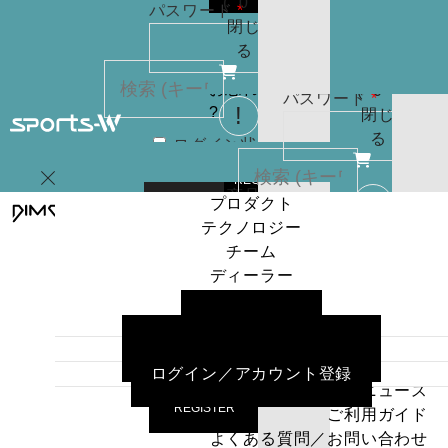
(
0
)
必
パスワード
*
りま
お買
閉じ
須
せん
い物
る
パスワードを
カゴ
お忘れですか
(
0
)
必
パスワード
*
?
閉じ
須
る
ログイン状
カー
態を保存
トに
検索
REGISTER
商品
プロダクト
はあ
ログイン
テクノロジー
ログイン状
カー
りま
チーム
態を保存
トに
検索
せん
ディーラー
商品
パスワードを
プロダクト
ニュース
はあ
ログイン
お忘れですか
テクノロジー
ご利用ガイド
りま
?
チーム
よくある質問／お問い合わせ
せん
ディーラー
ログイン／アカウント登録
パスワードを
ニュース
お忘れですか
REGISTER
ご利用ガイド
?
よくある質問／お問い合わせ