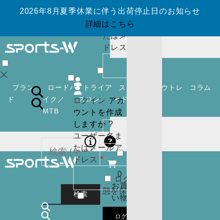
ウントを作成
2026年8月夏季休業に伴う出荷停止日のお知らせ
しますか ?
ユーザー名ま
詳細はこちら
たはメールア
必
ドレス
*
須
0
お買
い物
ブラン
ロードバ
トライア
スノーボ
アウトレ
コラム
カゴ
ド
イク／
スロン
ード
ット
ログイン
アカ
(
0
)
MTB
ウントを作成
必
パスワード
*
閉じ
しますか ?
須
る
ユーザー名ま
ログイン
アカ
たはメールア
ウントを作成
必
ドレス
*
しますか ?
須
0
ログイン状
ユーザー名ま
カー
お買
態を保存
たはメールア
トに
検索
い物
必
ドレス
*
商品
カゴ
須
はあ
0
ログイン