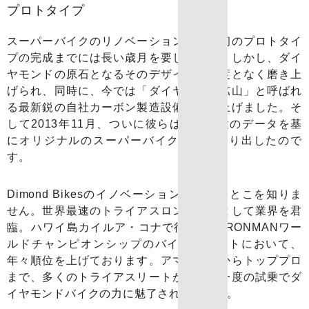
プロトタイプ
スーパーバイクのリノベーションは、最初のプロトタイ
プの完成までには長い歳月を要しました。しかし、ダイ
ヤモンドの原石となるそのデザインは幾度となく磨き上
げられ、同時に、今では「ダイヤモンド鉱山」と呼ばれ
る最新鋭の自社カーボン製造設備を立ち上げました。そ
して2013年11月、ついに彼らは空洞実験のデータを基
にオリジナルのスーパーバイクを世に送り出したので
す。
Dimond Bikesのイノベーションは留まるとこを知りま
せん。世界最速のトライアスロンバイクとして業界を君
臨。ハワイ島カイルア・コナで行われるIRONMANワー
ルドチャンピオンシップのバイクカウントにおいて、
年々順位を上げております。アマチュアからトッププロ
まで、多くのトライアスリートがわずか一度の試乗でダ
イヤモンドバイクの力に魅了されています。