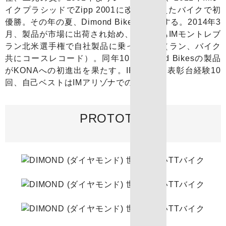
イクプラシッドでZipp 2001に改良を加えたバイクで初
優勝。その年の夏、Dimond Bikesを創業する。2014年3
月、製品が市場に出荷され始め、TJ自身もIMモントレブ
ラン北米選手権で自社製品に乗って優勝（ラン、バイク
共にコースレコード）。同年10月Dimond Bikesの製品
がKONAへの初進出を果たす。IRONMAN表彰台経験10
回、自己ベストはIMアリゾナでの8:04:17。
PROTOTYPE