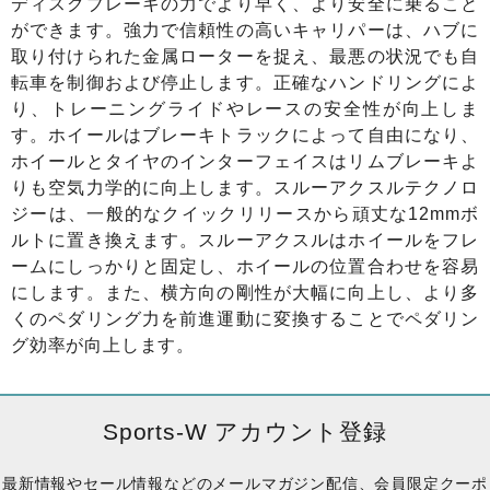
ディスクブレーキの力でより早く、より安全に乗ること
ができます。強力で信頼性の高いキャリパーは、ハブに
取り付けられた金属ローターを捉え、最悪の状況でも自
転車を制御および停止します。正確なハンドリングによ
り、トレーニングライドやレースの安全性が向上しま
す。ホイールはブレーキトラックによって自由になり、
ホイールとタイヤのインターフェイスはリムブレーキよ
りも空気力学的に向上します。スルーアクスルテクノロ
ジーは、一般的なクイックリリースから頑丈な12mmボ
ルトに置き換えます。スルーアクスルはホイールをフレ
ームにしっかりと固定し、ホイールの位置合わせを容易
にします。また、横方向の剛性が大幅に向上し、より多
くのペダリング力を前進運動に変換することでペダリン
グ効率が向上します。
Sports-W アカウント登録
最新情報やセール情報などのメールマガジン配信、会員限定クーポ