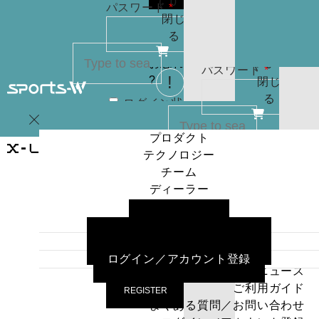
(
0
)
必
パスワード
*
りま
お買
閉じ
須
せん
い物
る
パスワードを
カゴ
お忘れですか
(
0
)
必
パスワード
*
?
閉じ
須
る
ログイン状
カー
態を保存
トに
SEARCH
REGISTER
プロダクト
商品
テクノロジー
はあ
ログイン
ログイン状
カー
チーム
りま
態を保存
トに
SEARCH
ディーラー
せん
商品
プロダクト
ニュース
パスワードを
はあ
テクノロジー
ログイン
ご利用ガイド
お忘れですか
りま
チーム
よくある質問／お問い合わせ
?
せん
ディーラー
ログイン／アカウント登録
パスワードを
ニュース
お忘れですか
ご利用ガイド
REGISTER
?
よくある質問／お問い合わせ