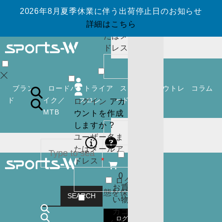
ウントを作成
2026年8月夏季休業に伴う出荷停止日のお知らせ
しますか ?
ユーザー名ま
詳細はこちら
たはメールア
必
ドレス
*
須
0
お買
い物
ブラン
ロードバ
トライア
スノーボ
アウトレ
コラム
カゴ
ド
イク／
スロン
ード
ット
ログイン
アカ
(
0
)
MTB
ウントを作成
必
パスワード
*
閉じ
しますか ?
須
る
ユーザー名ま
ログイン
アカ
たはメールア
ウントを作成
必
ドレス
*
しますか ?
須
0
ログイン状
ユーザー名ま
カー
お買
態を保存
たはメールア
トに
SEARCH
い物
必
ドレス
*
商品
カゴ
須
はあ
0
ログイン