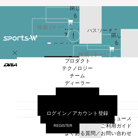
(
0
)
必
パスワード
*
りま
お買
閉じ
須
せん
い物
る
パスワードを
カゴ
お忘れですか
(
0
)
必
パスワード
*
?
閉じ
須
る
ログイン状
カー
態を保存
トに
検索
REGISTER
商品
プロダクト
はあ
テクノロジー
ログイン
ログイン状
カー
りま
チーム
態を保存
トに
検索
せん
ディーラー
商品
プロダクト
パスワードを
ニュース
はあ
ログイン
テクノロジー
お忘れですか
ご利用ガイド
りま
チーム
?
よくある質問／お問い合わせ
せん
ディーラー
ログイン／アカウント登録
パスワードを
ニュース
お忘れですか
ご利用ガイド
REGISTER
?
よくある質問／お問い合わせ