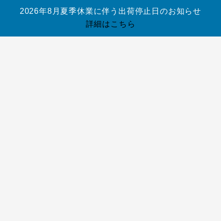
ウントを作成
2026年8月夏季休業に伴う出荷停止日のお知らせ
しますか ?
ユーザー名ま
詳細はこちら
たはメールア
必
ドレス
*
須
0
お買
い物
ブラン
ロードバ
トライア
スノーボ
アウトレ
コラム
カゴ
ド
イク／
スロン
ード
ット
ログイン
アカ
(
0
)
MTB
ウントを作成
必
パスワード
*
閉じ
しますか ?
須
る
ユーザー名ま
ログイン
アカ
たはメールア
ウントを作成
必
ドレス
*
しますか ?
須
0
ログイン状
ユーザー名ま
カー
お買
態を保存
たはメールア
トに
検索
い物
必
ドレス
*
商品
カゴ
須
はあ
0
ログイン