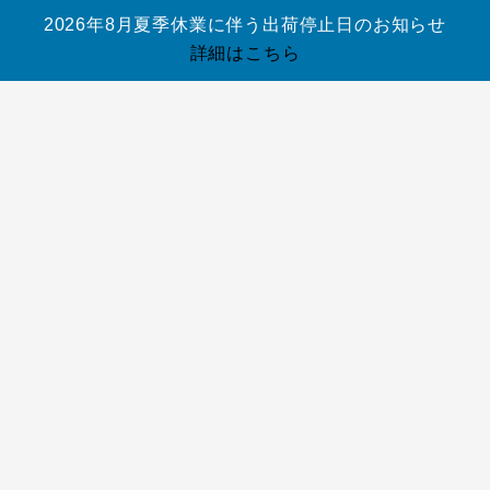
ウントを作成
2026年8月夏季休業に伴う出荷停止日のお知らせ
しますか ?
ユーザー名ま
詳細はこちら
たはメールア
必
ドレス
*
須
0
お買
い物
ブラン
ロードバ
トライア
スノーボ
アウトレ
コラム
カゴ
ド
イク／
スロン
ード
ット
ログイン
アカ
(
0
)
MTB
ウントを作成
必
パスワード
*
閉じ
しますか ?
須
る
ユーザー名ま
ログイン
アカ
たはメールア
ウントを作成
必
ドレス
*
しますか ?
須
0
ログイン状
ユーザー名ま
カー
お買
態を保存
たはメールア
トに
検索
い物
必
ドレス
*
商品
カゴ
須
はあ
0
ログイン