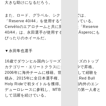
大きな助けになるだろう。
また、ロード、グラベル、シクロクロスでは、
「Reserve 40/44」を使用する予定となっている。
Cervéloのエアロチームと共に開発された「Reserve
40/44」は、永田選手が使用するCervélo Ásperoにも
ぴったりのホイールだ。
▼永田隼也選手
16歳でダウンヒル国内シリーズ戦Jシリーズのトップ
カテゴリー・エリートクラスに当時最年少で昇格。
2006年に海外チームに移籍。世界を転戦して経験を
積み、2015年に全日本選手権、2016年にRed Bull
Holy Rideで初タイトルを獲得。現在は国内外のエン
デューロレースに参戦し、MTBライダーの第一人者と
して活躍を続けている。