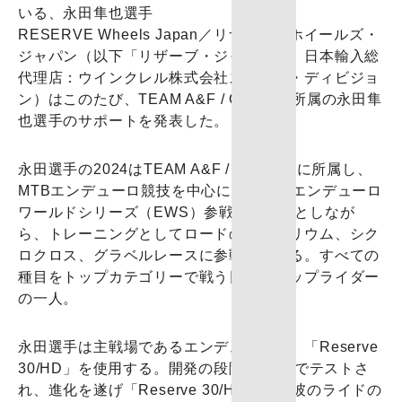
RESERVE Wheels Japan／リザーブ・ホイールズ・
ジャパン（以下「リザーブ・ジャパン」、日本輸入総
代理店：ウインクレル株式会社スポーツ・ディビジョ
ン）はこのたび、TEAM A&F / OAKLEY所属の永田隼
也選手のサポートを発表した。
永田選手の2024はTEAM A&F / OAKLEYに所属し、
MTBエンデューロ競技を中心に活躍中。エンデューロ
ワールドシリーズ（EWS）参戦をベースとしなが
ら、トレーニングとしてロードのクリテリウム、シク
ロクロス、グラベルレースに参戦している。すべての
種目をトップカテゴリーで戦う日本のトップライダー
の一人。
永田選手は主戦場であるエンデューロで、「Reserve
30/HD」を使用する。開発の段階でEWSでテストさ
れ、進化を遂げ「Reserve 30/HD」は、彼のライドの