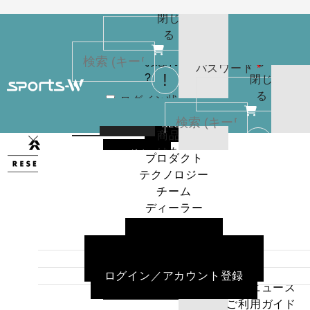
(
0
)
必
パスワード
*
りま
お買
閉じ
須
せん
い物
る
パスワードを
カゴ
お忘れですか
(
0
)
必
パスワード
*
?
閉じ
須
る
ログイン状
カー
態を保存
トに
検索
REGISTER
商品
はあ
ログイン
プロダクト
ログイン状
カー
りま
テクノロジー
態を保存
トに
検索
せん
チーム
商品
パスワードを
ディーラー
はあ
ログイン
お忘れですか
プロダクト
ニュース
りま
?
テクノロジー
ご利用ガイド
せん
チーム
よくある質問／お問い合わせ
パスワードを
ディーラー
ログイン／アカウント登録
お忘れですか
REGISTER
ニュース
?
ご利用ガイド