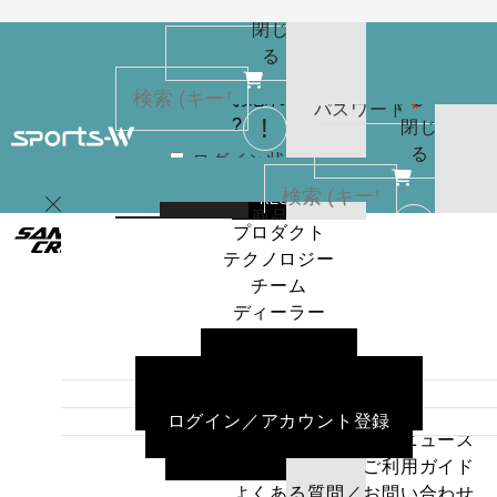
(
0
)
必
パスワード
*
りま
お買
閉じ
須
せん
い物
る
パスワードを
カゴ
お忘れですか
(
0
)
必
パスワード
*
?
閉じ
須
る
ログイン状
カー
態を保存
トに
検索
REGISTER
商品
プロダクト
はあ
ログイン
ログイン状
テクノロジー
カー
りま
態を保存
チーム
トに
検索
せん
ディーラー
商品
パスワードを
プロダクト
ニュース
はあ
ログイン
お忘れですか
テクノロジー
ご利用ガイド
りま
?
チーム
よくある質問／お問い合わせ
せん
ディーラー
ログイン／アカウント登録
パスワードを
ニュース
お忘れですか
REGISTER
ご利用ガイド
?
よくある質問／お問い合わせ