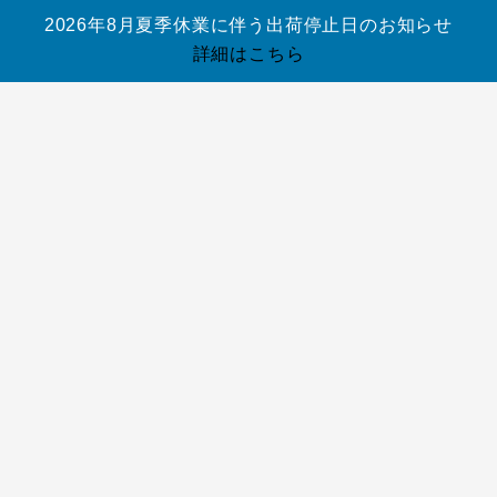
ウントを作成
2026年8月夏季休業に伴う出荷停止日のお知らせ
しますか ?
ユーザー名ま
詳細はこちら
たはメールア
必
ドレス
*
須
0
お買
い物
ブラン
ロードバ
トライア
スノーボ
アウトレ
コラム
カゴ
ド
イク／
スロン
ード
ット
ログイン
アカ
(
0
)
MTB
ウントを作成
必
パスワード
*
閉じ
しますか ?
須
る
ユーザー名ま
ログイン
アカ
たはメールア
ウントを作成
必
ドレス
*
しますか ?
須
0
ログイン状
ユーザー名ま
カー
お買
態を保存
たはメールア
トに
検索
い物
必
ドレス
*
商品
カゴ
須
はあ
0
ログイン