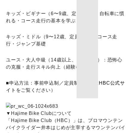
キッズ・ビギナー（6〜9歳、定員7名）：自転車に慣
れる・コース走行の基本を学ぶ
キッズ・ミドル（9〜12歳、定員7名）：コース走
行・ジャンプ基礎
ユース・大人中級（14歳以上、定員10名）：恐怖心
の克服・走行スキル向上（経験者向け）
■申込方法：事前申込制／定員制（詳細は
HBC公式サ
イト
をご覧ください）
▼Hajime Bike Clubについて
「Hajime Bike Club（HBC）」は、プロマウンテン
バイクライダー井本はじめが主宰するマウンテンバイ