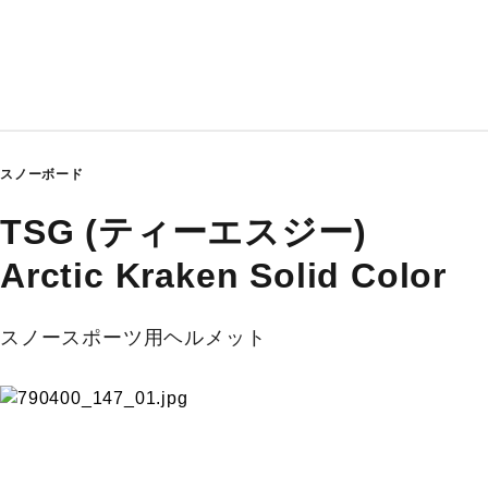
スノーボード
TSG (ティーエスジー)
Arctic Kraken Solid Color
スノースポーツ用ヘルメット