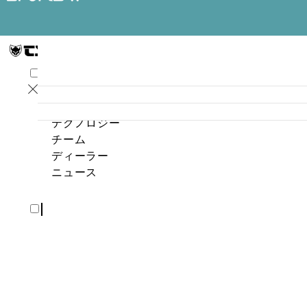
プロダクト
テクノロジー
チーム
ディーラー
ニュース