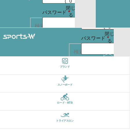
(
0
)
たはメールア
りま
お買
閉じ
必
せん
必
パスワード
*
ドレス
*
い物
る
パスワードを
須
須
カゴ
お忘れですか ?
(
0
)
閉じ
必
ログイン状
パスワード
*
る
REGISTER
カー
須
態を保存
トに
検索
商品
ログイン状
はあ
ログイン
ブランド
カー
りま
態を保存
トに
検索
せん
パスワードを
商品
スノーボード
お忘れですか ?
はあ
ログイン
りま
ロード・MTB
せん
REGISTER
パスワードを
お忘れですか ?
トライアスロン