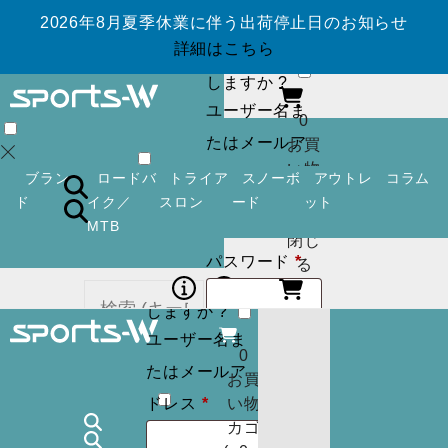
2026年8月夏季休業に伴う出荷停止日のお知らせ
ログイン
アカ
詳細はこちら
ウントを作成
しますか ?
ユーザー名ま
0
たはメールア
お買
い物
必
ドレス
*
ブラン
ロードバ
トライア
スノーボ
アウトレ
コラム
カゴ
須
ド
イク／
スロン
ード
ット
(
0
)
MTB
閉じ
必
パスワード
*
ログイン
アカ
る
須
ウントを作成
しますか ?
ユーザー名ま
ログイン状
ログイン
アカ
0
カー
たはメールア
ウントを作成
お買
態を保存
トに
検索
必
しますか ?
ドレス
*
い物
商品
須
カゴ
ユーザー名ま
はあ
0
ログイン