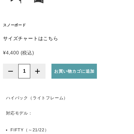
スノーボード
サイズチャートはこちら
¥
4,400
(税込)
−
+
お買い物カゴに追加
DRAKE
(ド
レ
イ
ハイバック（ライトフレーム）
ク)
Highback
対応モデル：
[Light
Frame]
FIFTY（～21/22）
(Black)