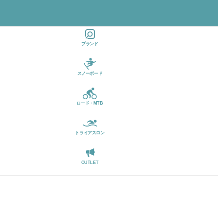
お忘れですか
ログイン
カー
?
トに
検索
状態を保存
商品
ブランド
はあ
りま
ログイン
せん
スノーボード
パスワードを
お忘れですか
ロード・MTB
?
トライアスロン
OUTLET