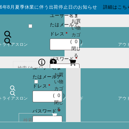
カウントを作
026年8月夏季休業に伴う出荷停止日のお知らせ
詳細はこち
成しますか ?
0
ユーザー名ま
お買
たはメールア
い物
必
ドレス
*
カゴ
須
(
0
)
トライアスロン
スノーボード
アウ
ログイン
ア
閉じ
カウントを作
る
必
パスワード
*
成しますか ?
須
ユーザー名ま
0
お買
たはメールア
い物
ログイン
必
カー
ドレス
*
カゴ
須
トに
検索
状態を保存
(
0
)
トライアスロン
スノーボード
アウ
商品
閉じ
はあ
る
必
パスワード
*
りま
ログイン
須
せん
パスワードを