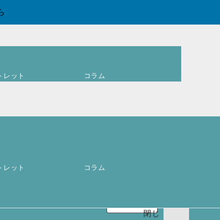
ら
トレット
コラム
ログイン
ア
カウントを作
成しますか ?
ユーザー名ま
0
お買
トレット
コラム
たはメールア
い物
必
ドレス
*
カゴ
須
(
0
)
閉じ