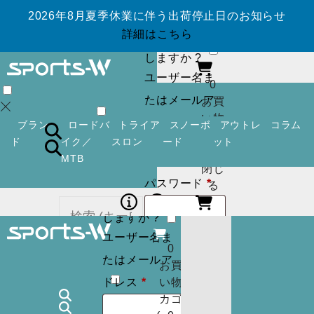
2026年8月夏季休業に伴う出荷停止日のお知らせ
ログイン
アカ
詳細はこちら
ウントを作成
しますか ?
ユーザー名ま
0
たはメールア
お買
い物
必
ドレス
*
ブラン
ロードバ
トライア
スノーボ
アウトレ
コラム
カゴ
須
ド
イク／
スロン
ード
ット
(
0
)
MTB
閉じ
必
パスワード
*
ログイン
アカ
る
須
ウントを作成
しますか ?
ユーザー名ま
ログイン状
ログイン
アカ
0
カー
たはメールア
ウントを作成
お買
態を保存
トに
検索
必
しますか ?
ドレス
*
い物
商品
須
カゴ
ユーザー名ま
はあ
0
ログイン