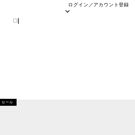
REGISTER
ログイン／アカウント登録
セール
ロードバイク／MTB
ION (アイオン)