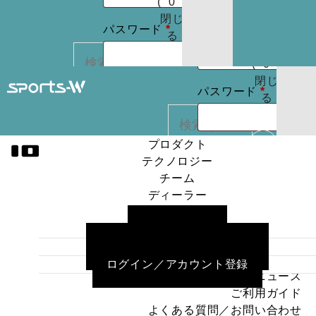
(
0
)
たはメールア
りま
お買
閉じ
必
必
せん
パスワード
*
ドレス
*
い物
る
パスワードを
須
須
カゴ
お忘れですか ?
(
0
)
閉じ
必
ログイン状
パスワード
*
る
REGISTER
カー
須
態を保存
トに
検索
商品
プロダクト
ログイン状
はあ
テクノロジー
ログイン
カー
りま
態を保存
チーム
トに
検索
せん
ディーラー
パスワードを
商品
プロダクト
ニュース
お忘れですか ?
はあ
ログイン
テクノロジー
ご利用ガイド
りま
チーム
よくある質問／お問い合わせ
せん
ディーラー
パスワードを
REGISTER
ログイン／アカウント登録
ニュース
お忘れですか ?
ご利用ガイド
よくある質問／お問い合わせ