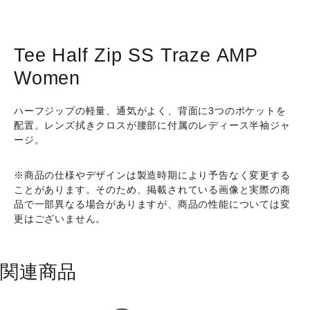
Tee
Half
Zip
Tee Half Zip SS Traze AMP
[Short
Women
Sleeve]
Traze
ハーフジップの軽量、通気がよく、背面に3つのポケットを
AMP
配置。レンズ拭きクロスが腰部に付属のレディース半袖ジャ
Women
ージ。
個
※商品の仕様やデザインは製造時期により予告なく変更する
ことがあります。そのため、掲載されている画像と実際の商
品で一部異なる場合がありますが、商品の性能については変
更はございません。
関連商品