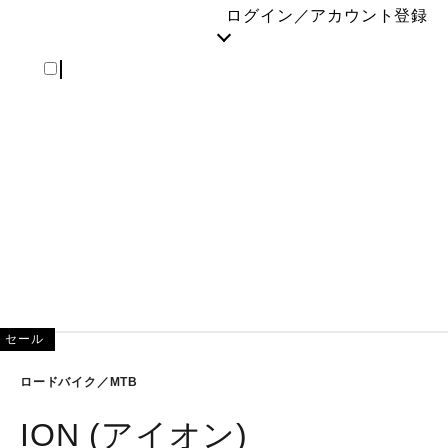
REGISTER
ログイン／アカウント登録
セール
ロードバイク／MTB
ION (アイオン)