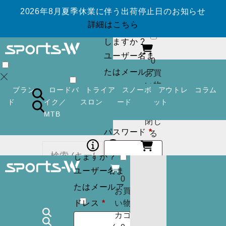
2026年8月夏季休業に伴う出荷停止日のお知らせ
ログイン
アカ
詳細はこちら
ウントを作成
しますか ?
ユーザー名ま
0
たはメールア
お買
い物
必
ドレス
*
ブラン
ロードバ
トライア
スノーボ
アウトレ
コラム
カゴ
須
ド
イク／
スロン
ード
ット
(
0
)
MTB
閉じ
必
パスワード
*
ログイン
アカ
る
須
ウントを作成
しますか ?
ユーザー名ま
ログイン状
ログイン
アカ
0
カー
たはメールア
ウントを作成
お買
態を保存
トに
検索
必
しますか ?
ドレス
*
い物
商品
須
カゴ
ユーザー名ま
はあ
0
ログイン