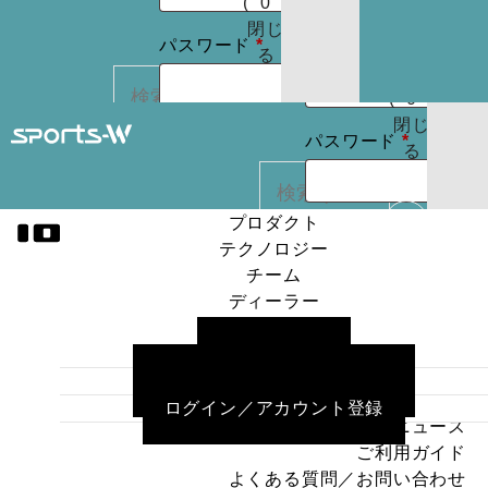
(
0
)
たはメールア
りま
お買
閉じ
必
必
せん
パスワード
*
ドレス
*
い物
る
パスワードを
須
須
カゴ
お忘れですか ?
(
0
)
閉じ
必
ログイン状
パスワード
*
る
REGISTER
カー
須
態を保存
トに
検索
商品
プロダクト
ログイン状
はあ
テクノロジー
ログイン
カー
りま
態を保存
チーム
トに
検索
せん
ディーラー
パスワードを
商品
プロダクト
ニュース
お忘れですか ?
はあ
ログイン
テクノロジー
ご利用ガイド
りま
チーム
よくある質問／お問い合わせ
せん
ディーラー
パスワードを
REGISTER
ログイン／アカウント登録
ニュース
お忘れですか ?
ご利用ガイド
よくある質問／お問い合わせ