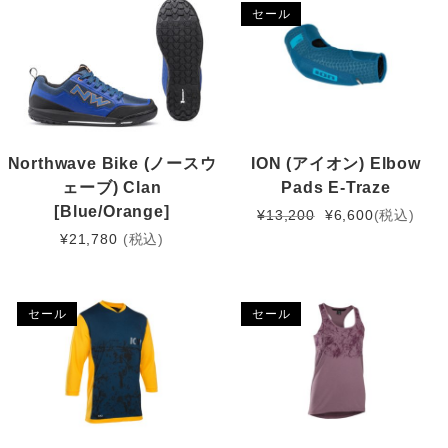
セール
Northwave Bike (ノースウ
ION (アイオン) Elbow
ェーブ) Clan
Pads E-Traze
[Blue/Orange]
元
現
¥
13,200
¥
6,600
(税込)
の
在
¥
21,780
(税込)
価
の
格
価
は
格
セール
セール
¥13,200
は
で
¥6,600
し
で
た。
す。