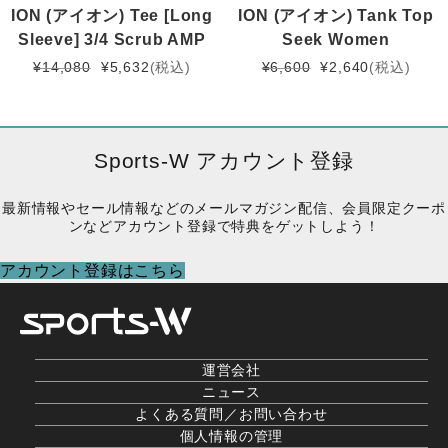
ION (アイオン) Tee [Long
ION (アイオン) Tank Top
Sleeve] 3/4 Scrub AMP
Seek Women
元
現
元
現
¥
14,080
¥
5,632
(税込)
¥
6,600
¥
2,640
(税込)
の
在
の
在
価
の
価
の
格
価
格
価
は
格
は
格
Sports-W アカウント登録
¥14,080
は
¥6,600
は
で
¥5,632
で
¥2,640
最新情報やセール情報などのメールマガジン配信、会員限定クーポ
し
で
し
で
ンなどアカウント登録で特典をゲットしよう！
た。
す。
た。
す。
アカウント登録はこちら
運営会社
ニュース
よくある質問／お問い合わせ
個人情報の管理