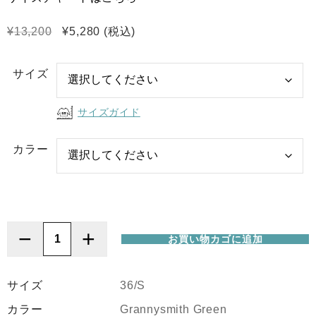
元
現
¥
13,200
¥
5,280
(税込)
の
在
価
の
サイズ
格
価
は
格
サイズガイド
¥13,200
は
で
¥5,280
カラー
し
で
た。
す。
−
+
お買い物カゴに追加
ION
(ア
イ
サイズ
36/S
オ
カラー
Grannysmith Green
ン)