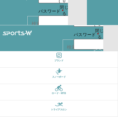
(
0
)
たはメールア
りま
お買
閉じ
必
せん
必
パスワード
*
ドレス
*
い物
る
パスワードを
須
須
カゴ
お忘れですか ?
(
0
)
閉じ
必
ログイン状
パスワード
*
る
REGISTER
カー
須
態を保存
トに
検索
商品
ログイン状
はあ
ログイン
ブランド
カー
りま
態を保存
トに
検索
せん
パスワードを
商品
スノーボード
お忘れですか ?
はあ
ログイン
りま
ロード・MTB
せん
REGISTER
パスワードを
お忘れですか ?
トライアスロン