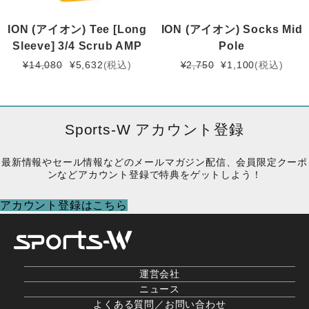
ION (アイオン) Tee [Long
ION (アイオン) Socks Mid
Sleeve] 3/4 Scrub AMP
Pole
元
現
元
現
¥
14,080
¥
5,632
(税込)
¥
2,750
¥
1,100
(税込)
の
在
の
在
価
の
価
の
格
価
格
価
は
格
は
格
Sports-W アカウント登録
¥14,080
は
¥2,750
は
で
¥5,632
で
¥1,100
最新情報やセール情報などのメールマガジン配信、会員限定クーポ
し
で
し
で
ンなどアカウント登録で特典をゲットしよう！
た。
す。
た。
す。
アカウント登録はこちら
運営会社
ニュース
よくある質問／お問い合わせ