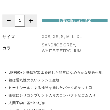
−
+
お買い物カゴに追加
Northwave
Bike
(ノ
サイズ
XXS, XS, S, M, L, XL
ー
SAND/ICE GREY,
ス
カラー
WHITE/PETROLIUM
ウ
ェ
ー
ブ)
UPF50+と熱転写加工を施した非常になめらかな染色生地
Extreme
袖は通気性の良いメッシュ生地
Evo
Jersey
ヒートシールによる補強を施したバックポケット口
[Short
後裾にシリコンプリント入りのコンパクトなゴム入り
Sleeve]
人間工学に基づいた襟
2026