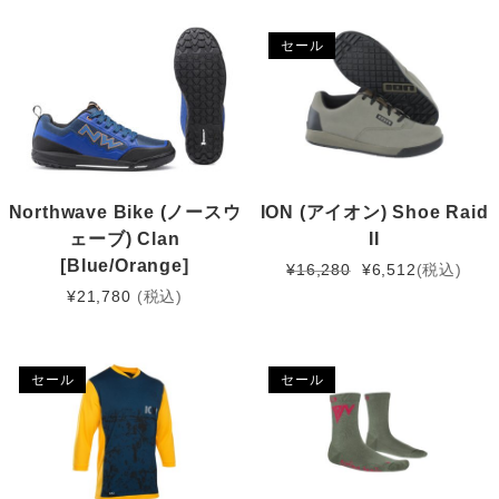
セール
Northwave Bike (ノースウ
ION (アイオン) Shoe Raid
ェーブ) Clan
II
[Blue/Orange]
元
現
¥
16,280
¥
6,512
(税込)
の
在
¥
21,780
(税込)
価
の
格
価
は
格
セール
セール
¥16,280
は
で
¥6,512
し
で
た。
す。