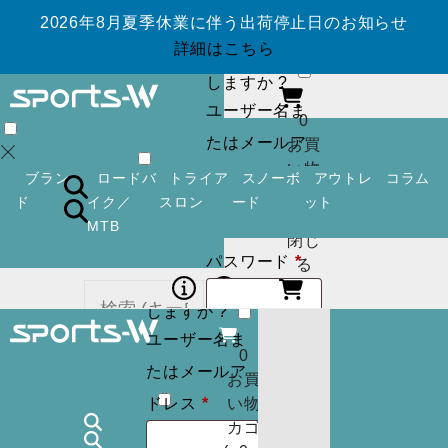
2026年8月夏季休業に伴う出荷停止日のお知らせ
ログイン
アカ
詳細はこちら
ウントを作成
しますか ?
ユーザー名ま
0
たはメールア
お買
い物
必
ドレス
*
ブラン
ロードバ
トライア
スノーボ
アウトレ
コラム
カゴ
須
ド
イク／
スロン
ード
ット
(
0
)
MTB
閉じ
必
パスワード
*
ログイン
アカ
る
須
ウントを作成
しますか ?
ユーザー名ま
ログイン状
ログイン
アカ
0
カー
たはメールア
ウントを作成
お買
態を保存
トに
検索
必
しますか ?
ドレス
*
い物
商品
須
カゴ
ユーザー名ま
はあ
0
ログイン