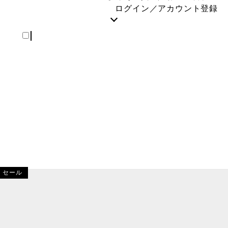
REGISTER
ログイン／アカウント登録
セール
ロードバイク／MTB
ROKA (ロカ)