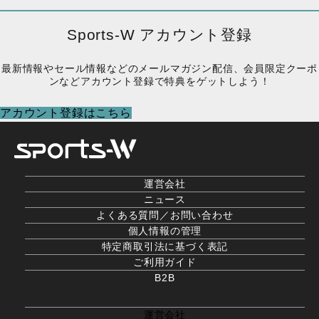
格
価
格
価
は
格
は
格
Sports-W アカウント登録
¥19,800
は
¥4,950
は
で
¥7,920
で
¥1,980
最新情報やセール情報などのメールマガジン配信、会員限定クーポ
し
で
し
で
ンなどアカウント登録で特典をゲットしよう！
た。
す。
た。
す。
アカウント登録はこちら
運営会社
ニュース
よくある質問／お問い合わせ
個人情報の管理
特定商取引法に基づく表記
ご利用ガイド
B2B
運営会社