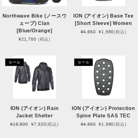
Northwave Bike (ノースウ
ION (アイオン) Base Tee
ェーブ) Clan
[Short Sleeve] Women
[Blue/Orange]
元
現
¥
4,950
¥
1,980
(税込)
の
在
¥
21,780
(税込)
価
の
格
価
は
格
セール
セール
¥4,950
は
で
¥1,980
し
で
た。
す。
ION (アイオン) Rain
ION (アイオン) Protection
Jacket Shelter
Spine Plate SAS TEC
元
現
元
現
¥
19,800
¥
7,920
(税込)
¥
4,950
¥
1,980
(税込)
の
在
の
在
価
の
価
の