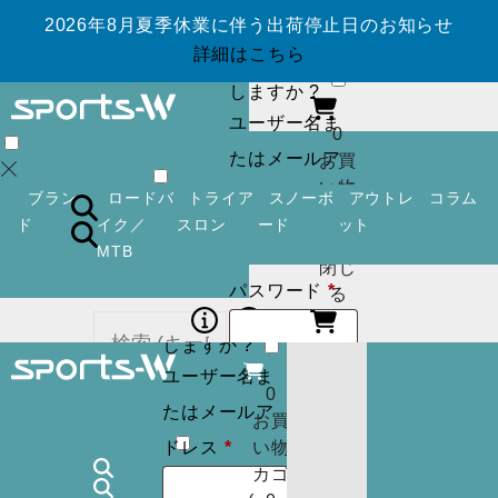
2026年8月夏季休業に伴う出荷停止日のお知らせ
ログイン
アカ
詳細はこちら
ウントを作成
しますか ?
ユーザー名ま
0
たはメールア
お買
い物
必
ドレス
*
ブラン
ロードバ
トライア
スノーボ
アウトレ
コラム
カゴ
須
ド
イク／
スロン
ード
ット
(
0
)
MTB
閉じ
必
パスワード
*
ログイン
アカ
る
須
ウントを作成
しますか ?
ユーザー名ま
ログイン状
ログイン
アカ
0
カー
たはメールア
ウントを作成
お買
態を保存
トに
検索
必
しますか ?
ドレス
*
い物
商品
須
カゴ
ユーザー名ま
はあ
0
ログイン