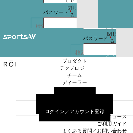
(
0
)
たはメールア
りま
お買
閉じ
必
必
せん
パスワード
*
ドレス
*
い物
る
パスワードを
須
須
カゴ
お忘れですか ?
(
0
)
閉じ
必
ログイン状
パスワード
*
る
REGISTER
カー
須
態を保存
トに
検索
商品
プロダクト
ログイン状
はあ
ログイン
テクノロジー
カー
りま
態を保存
チーム
トに
検索
せん
ディーラー
パスワードを
商品
プロダクト
ニュース
お忘れですか ?
はあ
ログイン
テクノロジー
ご利用ガイド
りま
チーム
よくある質問／お問い合わせ
せん
ディーラー
パスワードを
REGISTER
ログイン／アカウント登録
ニュース
お忘れですか ?
ご利用ガイド
よくある質問／お問い合わせ