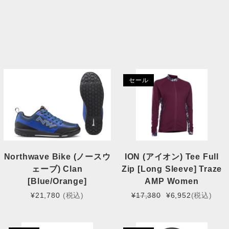
術を誇ります。
関連商品
セール
Northwave Bike (ノースウ
ION (アイオン) Tee Full
ェーブ) Clan
Zip [Long Sleeve] Traze
[Blue/Orange]
AMP Women
元
現
¥
21,780
(税込)
¥
17,380
¥
6,952
(税込)
の
在
価
の
格
価