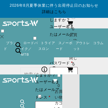
2026年8月夏季休業に伴う出荷停止日のお知らせ
ログイン
アカ
詳細はこちら
ウントを作成
しますか ?
ユーザー名ま
0
たはメールア
お買
い物
必
ドレス
*
ブラン
ロードバ
トライア
スノーボ
アウトレ
コラム
カゴ
須
ド
イク／
スロン
ード
ット
(
0
)
MTB
閉じ
必
パスワード
*
ログイン
アカ
る
須
ウントを作成
しますか ?
ユーザー名ま
ログイン状
ログイン
アカ
0
カー
たはメールア
ウントを作成
お買
態を保存
トに
検索
必
しますか ?
ドレス
*
い物
商品
須
カゴ
ユーザー名ま
はあ
0
ログイン