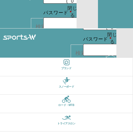
(
0
)
たはメールア
りま
お買
閉じ
必
せん
必
パスワード
*
ドレス
*
い物
る
パスワードを
須
須
カゴ
お忘れですか ?
(
0
)
閉じ
必
ログイン状
パスワード
*
る
REGISTER
カー
須
態を保存
トに
検索
商品
ログイン状
はあ
ログイン
ブランド
カー
りま
態を保存
トに
検索
せん
パスワードを
商品
スノーボード
お忘れですか ?
はあ
ログイン
りま
ロード・MTB
せん
REGISTER
パスワードを
お忘れですか ?
トライアスロン