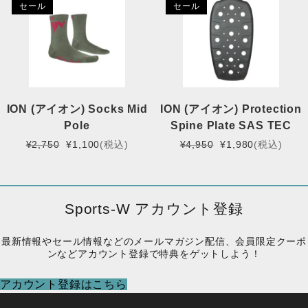
セール
セール
は
格
¥17,380
は
で
¥6,952
し
で
た。
す。
ION (アイオン) Socks Mid
ION (アイオン) Protection
Pole
Spine Plate SAS TEC
元
現
元
現
¥
2,750
¥
1,100
(税込)
¥
4,950
¥
1,980
(税込)
の
在
の
在
価
の
価
の
格
価
格
価
は
格
は
格
Sports-W アカウント登録
¥2,750
は
¥4,950
は
で
¥1,100
で
¥1,980
最新情報やセール情報などのメールマガジン配信、会員限定クーポ
し
で
し
で
ンなどアカウント登録で特典をゲットしよう！
た。
す。
た。
す。
アカウント登録はこちら