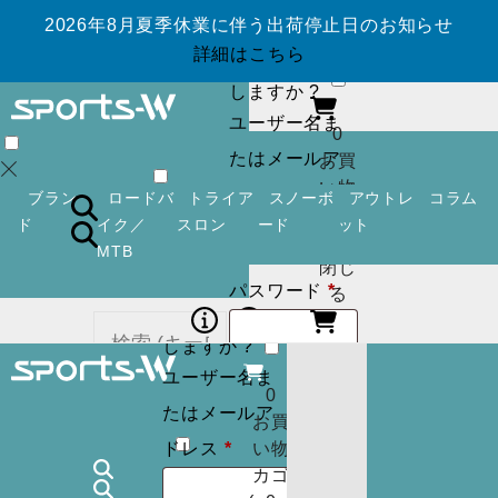
2026年8月夏季休業に伴う出荷停止日のお知らせ
ログイン
アカ
詳細はこちら
ウントを作成
しますか ?
ユーザー名ま
0
たはメールア
お買
い物
必
ドレス
*
ブラン
ロードバ
トライア
スノーボ
アウトレ
コラム
カゴ
須
ド
イク／
スロン
ード
ット
(
0
)
MTB
閉じ
必
パスワード
*
ログイン
アカ
る
須
ウントを作成
しますか ?
ユーザー名ま
ログイン状
ログイン
アカ
0
カー
たはメールア
ウントを作成
お買
態を保存
トに
検索
必
しますか ?
ドレス
*
い物
商品
須
カゴ
ユーザー名ま
はあ
0
ログイン