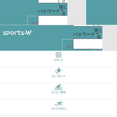
(
0
)
たはメールア
りま
お買
閉じ
必
せん
必
パスワード
*
ドレス
*
い物
る
パスワードを
須
須
カゴ
お忘れですか ?
(
0
)
閉じ
必
ログイン状
パスワード
*
る
REGISTER
カー
須
態を保存
トに
検索
商品
ログイン状
はあ
ログイン
ブランド
カー
りま
態を保存
トに
検索
せん
パスワードを
商品
スノーボード
お忘れですか ?
はあ
ログイン
りま
ロード・MTB
せん
REGISTER
パスワードを
お忘れですか ?
トライアスロン