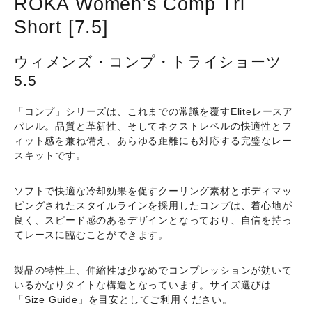
ROKA Women’s Comp Tri
[5.5]
[Size:
Short [7.5]
XS]
個
ウィメンズ・コンプ・トライショーツ
5.5
「コンプ」シリーズは、これまでの常識を覆すEliteレースア
パレル。品質と革新性、そしてネクストレベルの快適性とフ
ィット感を兼ね備え、あらゆる距離にも対応する完璧なレー
スキットです。
ソフトで快適な冷却効果を促すクーリング素材とボディマッ
ピングされたスタイルラインを採用したコンプは、着心地が
良く、スピード感のあるデザインとなっており、自信を持っ
てレースに臨むことができます。
製品の特性上、伸縮性は少なめでコンプレッションが効いて
いるかなりタイトな構造となっています。サイズ選びは
「Size Guide」を目安としてご利用ください。