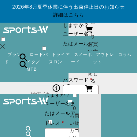
2026年8月夏季休業に伴う出荷停止日のお知らせ
ログイン
アカ
詳細はこちら
ウントを作成
しますか ?
ユーザー名ま
0
たはメールア
お買
い物
必
ドレス
*
ブラン
ロードバ
トライア
スノーボ
アウトレ
コラム
カゴ
須
ド
イク／
スロン
ード
ット
(
0
)
MTB
閉じ
必
パスワード
*
ログイン
アカ
る
須
ウントを作成
しますか ?
ユーザー名ま
ログイン状
ログイン
アカ
0
カー
たはメールア
ウントを作成
お買
態を保存
トに
検索
必
しますか ?
ドレス
*
い物
商品
須
カゴ
ユーザー名ま
はあ
0
ログイン