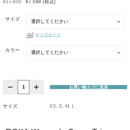
元
現
¥
17,600
¥
7,568
(税込)
の
在
価
の
サイズ
格
価
は
格
サイズガイド
¥17,600
は
で
¥7,568
カラー
し
で
た。
す。
−
+
お買い物カゴに追加
ROKA
(ロ
カ)Women's
サイズ
XS, S, M, L
Comp
Tri
Short