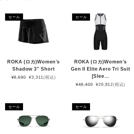
セール
セール
ROKA (ロカ)Women’s
ROKA (ロカ)Women’s
Shadow 3″ Short
Gen II Elite Aero Tri Suit
[Slee…
元
現
¥
8,690
¥
3,311
(税込)
の
在
元
現
¥
48,400
¥
20,812
(税込)
価
の
の
在
格
価
価
の
は
格
格
価
セール
セール
¥8,690
は
は
格
で
¥3,311
¥48,400
は
し
で
で
¥20,812
た。
す。
し
で