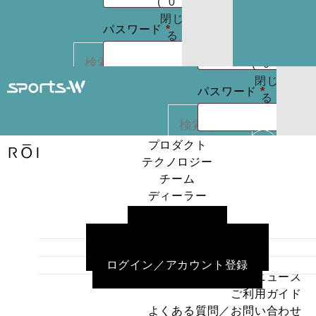
(
0
)
たはメールア
りま
お買
閉じ
必
必
せん
パスワード
*
ドレス
*
い物
る
パスワードを
須
須
カゴ
お忘れですか ?
(
0
)
閉じ
必
ログイン状
パスワード
*
る
REGISTER
カー
須
態を保存
トに
検索
商品
プロダクト
ログイン状
はあ
ログイン
テクノロジー
カー
りま
態を保存
チーム
トに
検索
せん
ディーラー
パスワードを
商品
プロダクト
ニュース
お忘れですか ?
はあ
ログイン
テクノロジー
ご利用ガイド
りま
チーム
よくある質問／お問い合わせ
せん
ディーラー
パスワードを
REGISTER
ログイン／アカウント登録
ニュース
お忘れですか ?
ご利用ガイド
よくある質問／お問い合わせ