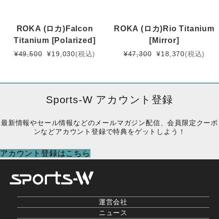
た。
す。
ROKA (ロカ)Falcon
ROKA (ロカ)Rio Titanium
Titanium [Polarized]
[Mirror]
元
現
元
現
¥
49,500
¥
19,030
(税込)
¥
47,300
¥
18,370
(税込)
の
在
の
在
価
の
価
の
格
価
格
価
は
格
は
格
Sports-W アカウント登録
¥49,500
は
¥47,300
は
で
¥19,030
で
¥18,370
最新情報やセール情報などのメールマガジン配信、会員限定クーポ
し
で
し
で
ンなどアカウント登録で特典をゲットしよう！
た。
す。
た。
す。
アカウント登録はこちら
運営会社
ニュース