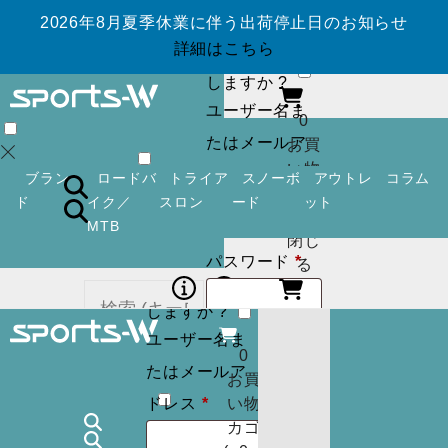
2026年8月夏季休業に伴う出荷停止日のお知らせ
ログイン
アカ
詳細はこちら
ウントを作成
しますか ?
ユーザー名ま
0
たはメールア
お買
い物
必
ドレス
*
ブラン
ロードバ
トライア
スノーボ
アウトレ
コラム
カゴ
須
ド
イク／
スロン
ード
ット
(
0
)
MTB
閉じ
必
パスワード
*
ログイン
アカ
る
須
ウントを作成
しますか ?
ユーザー名ま
ログイン状
ログイン
アカ
0
カー
たはメールア
ウントを作成
お買
態を保存
トに
検索
必
しますか ?
ドレス
*
い物
商品
須
カゴ
ユーザー名ま
はあ
0
ログイン