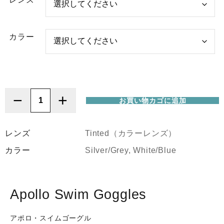
カラー
−
+
お買い物カゴに追加
ZONE3
(ゾ
ー
レンズ
Tinted（カラーレンズ）
ン
カラー
Silver/Grey, White/Blue
ス
リ
ー)
Apollo
Apollo Swim Goggles
Swim
Goggles
アポロ・スイムゴーグル