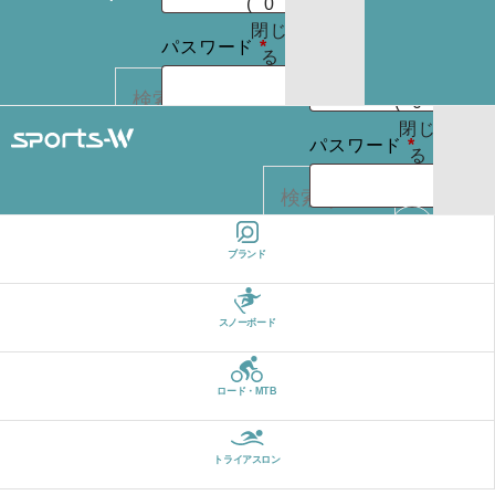
(
0
)
たはメールア
りま
お買
閉じ
必
せん
必
パスワード
*
ドレス
*
い物
る
パスワードを
須
須
カゴ
お忘れですか ?
(
0
)
閉じ
必
ログイン状
パスワード
*
る
REGISTER
カー
須
態を保存
トに
検索
商品
ログイン状
はあ
ログイン
ブランド
カー
りま
態を保存
トに
検索
せん
パスワードを
商品
スノーボード
お忘れですか ?
はあ
ログイン
りま
ロード・MTB
せん
REGISTER
パスワードを
お忘れですか ?
トライアスロン