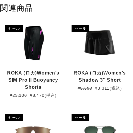
関連商品
セール
セール
ROKA (ロカ)Women’s
ROKA (ロカ)Women’s
SIM Pro II Buoyancy
Shadow 3″ Short
Shorts
元
現
¥
8,690
¥
3,311
(税込)
の
在
元
現
¥
23,100
¥
8,470
(税込)
価
の
の
在
格
価
価
の
は
格
格
価
セール
セール
¥8,690
は
は
格
で
¥3,311
¥23,100
は
し
で
で
¥8,470