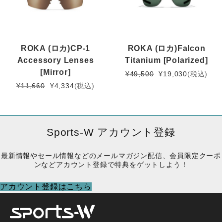
た。
す。
し
で
た。
す。
ROKA (ロカ)CP-1
ROKA (ロカ)Falcon
Accessory Lenses
Titanium [Polarized]
[Mirror]
元
現
¥
49,500
¥
19,030
(税込)
の
在
元
現
¥
11,660
¥
4,334
(税込)
価
の
の
在
格
価
価
の
は
格
格
価
¥49,500
は
は
格
Sports-W アカウント登録
で
¥19,030
¥11,660
は
し
で
で
¥4,334
最新情報やセール情報などのメールマガジン配信、会員限定クーポ
た。
す。
し
で
ンなどアカウント登録で特典をゲットしよう！
た。
す。
アカウント登録はこちら