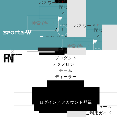
(
0
)
必
パスワード
*
りま
お買
閉じ
須
せん
い物
る
パスワードを
カゴ
お忘れですか
(
0
)
必
パスワード
*
?
閉じ
須
る
ログイン状
カー
態を保存
トに
検索
REGISTER
商品
はあ
プロダクト
ログイン
ログイン状
カー
りま
テクノロジー
態を保存
トに
検索
せん
チーム
商品
パスワードを
ディーラー
はあ
ログイン
プロダクト
お忘れですか
ニュース
りま
テクノロジー
?
ご利用ガイド
せん
チーム
よくある質問／お問い合わせ
パスワードを
ディーラー
ログイン／アカウント登録
お忘れですか
ニュース
REGISTER
?
ご利用ガイド