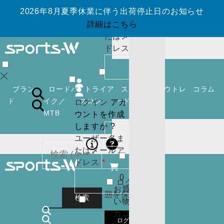
ウントを作成
2026年8月夏季休業に伴う出荷停止日のお知らせ
しますか ?
ユーザー名ま
詳細はこちら
たはメールア
必
ドレス
*
須
0
お買
い物
ブラン
ロードバ
トライア
スノーボ
アウトレ
コラム
カゴ
ド
イク／
スロン
ード
ット
ログイン
アカ
(
0
)
MTB
ウントを作成
必
パスワード
*
閉じ
しますか ?
須
る
ユーザー名ま
ログイン
アカ
たはメールア
ウントを作成
必
ドレス
*
しますか ?
須
0
ログイン状
ユーザー名ま
カー
お買
態を保存
たはメールア
トに
検索
い物
必
ドレス
*
商品
カゴ
須
はあ
0
ログイン