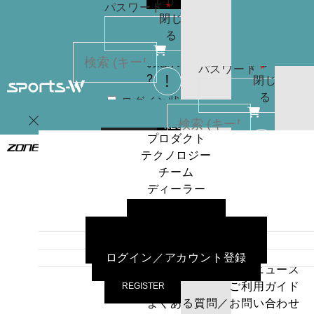
(
0
)
必
パスワード
*
りま
お買
閉じ
須
せん
い物
る
パスワードを
カゴ
お忘れですか
(
0
)
必
パスワード
*
?
閉じ
須
る
ログイン状
カー
態を保存
トに
検索
REGISTER
商品
プロダクト
はあ
テクノロジー
ログイン
ログイン状
カー
りま
チーム
態を保存
トに
検索
せん
ディーラー
商品
プロダクト
パスワードを
ニュース
はあ
ログイン
テクノロジー
お忘れですか
ご利用ガイド
りま
チーム
?
よくある質問／お問い合わせ
せん
ディーラー
ログイン／アカウント登録
パスワードを
ニュース
お忘れですか
ご利用ガイド
REGISTER
?
よくある質問／お問い合わせ