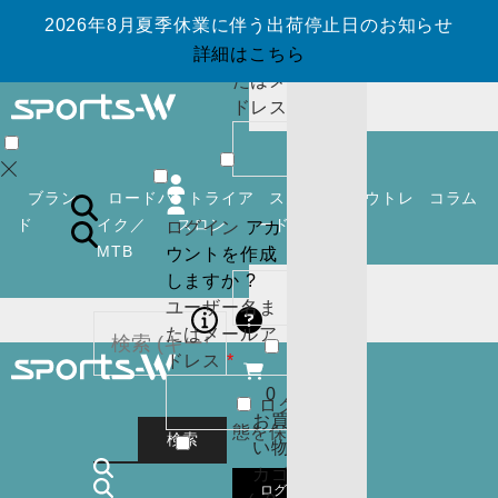
ウントを作成
2026年8月夏季休業に伴う出荷停止日のお知らせ
しますか ?
ユーザー名ま
詳細はこちら
たはメールア
必
ドレス
*
須
0
お買
い物
ブラン
ロードバ
トライア
スノーボ
アウトレ
コラム
カゴ
ド
イク／
スロン
ード
ット
ログイン
アカ
(
0
)
MTB
ウントを作成
必
パスワード
*
閉じ
しますか ?
須
る
ユーザー名ま
ログイン
アカ
たはメールア
ウントを作成
必
ドレス
*
しますか ?
須
0
ログイン状
ユーザー名ま
カー
お買
態を保存
たはメールア
トに
検索
い物
必
ドレス
*
商品
カゴ
須
はあ
0
ログイン