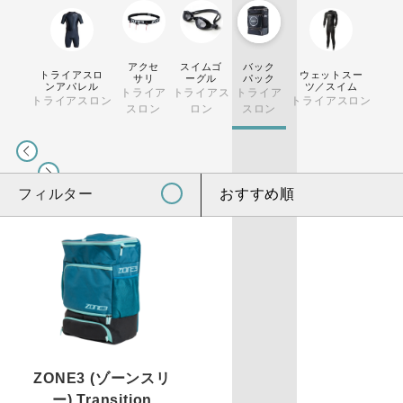
アクセ
スイムゴ
バック
トライアスロ
ウェットスー
サリ
ーグル
パック
ンアパレル
ツ／スイム
トライア
トライアス
トライア
トライアスロン
トライアスロン
スロン
ロン
スロン
フィルター
おすすめ順
ZONE3 (ゾーンスリ
ー) Transition