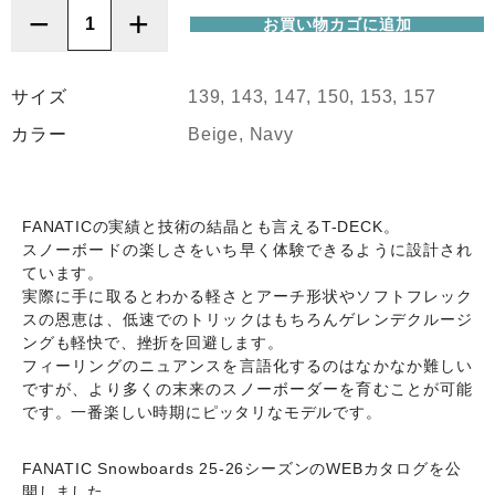
−
+
お買い物カゴに追加
FANATIC
(フ
ァ
サイズ
139, 143, 147, 150, 153, 157
ナ
カラー
Beige, Navy
テ
ィ
ッ
ク)
FANATICの実績と技術の結晶とも言えるT-DECK。
T-
スノーボードの楽しさをいち早く体験できるように設計され
ています。
DECK
実際に手に取るとわかる軽さとアーチ形状やソフトフレック
25-
スの恩恵は、低速でのトリックはもちろんゲレンデクルージ
26
ングも軽快で、挫折を回避します。
個
フィーリングのニュアンスを言語化するのはなかなか難しい
ですが、より多くの末来のスノーボーダーを育むことが可能
です。一番楽しい時期にピッタリなモデルです。
FANATIC Snowboards 25-26シーズンのWEBカタログを公
開しました。