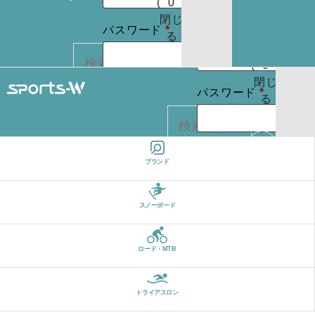
(
0
)
たはメールア
りま
お買
閉じ
必
せん
必
パスワード
*
ドレス
*
い物
る
パスワードを
須
須
カゴ
お忘れですか ?
(
0
)
閉じ
必
ログイン状
パスワード
*
る
REGISTER
カー
須
態を保存
トに
検索
商品
ログイン状
はあ
ログイン
ブランド
カー
りま
態を保存
トに
検索
せん
パスワードを
商品
スノーボード
お忘れですか ?
はあ
ログイン
りま
ロード・MTB
せん
REGISTER
パスワードを
お忘れですか ?
トライアスロン