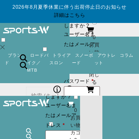
2026年8月夏季休業に伴う出荷停止日のお知らせ
ログイン
アカ
詳細はこちら
ウントを作成
しますか ?
ユーザー名ま
0
たはメールア
お買
い物
必
ドレス
*
ブラン
ロードバ
トライア
スノーボ
アウトレ
コラム
カゴ
須
ド
イク／
スロン
ード
ット
(
0
)
MTB
閉じ
必
パスワード
*
ログイン
アカ
る
須
ウントを作成
しますか ?
ユーザー名ま
ログイン状
ログイン
アカ
0
カー
たはメールア
ウントを作成
お買
態を保存
トに
検索
必
しますか ?
ドレス
*
い物
商品
須
カゴ
ユーザー名ま
はあ
0
ログイン