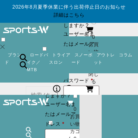
2026年8月夏季休業に伴う出荷停止日のお知らせ
ログイン
アカ
詳細はこちら
ウントを作成
しますか ?
ユーザー名ま
0
たはメールア
お買
い物
必
ドレス
*
ブラン
ロードバ
トライア
スノーボ
アウトレ
コラム
カゴ
須
ド
イク／
スロン
ード
ット
(
0
)
MTB
閉じ
必
パスワード
*
ログイン
アカ
る
須
ウントを作成
しますか ?
ユーザー名ま
ログイン状
ログイン
アカ
0
カー
たはメールア
ウントを作成
お買
態を保存
トに
検索
必
しますか ?
ドレス
*
い物
商品
須
カゴ
ユーザー名ま
はあ
0
ログイン