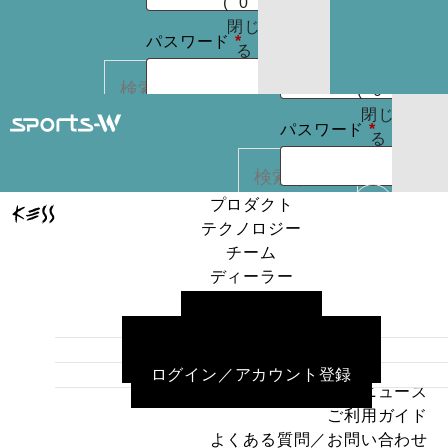
(
0
)
たはメールア
りま
お買
閉じ
必
必
せん
パスワード
*
ドレス
*
い物
る
パスワードを
須
須
カゴ
お忘れですか ?
(
0
)
閉じ
必
ログイン状
パスワード
*
る
REGISTER
カー
須
態を保存
トに
検索
商品
プロダクト
ログイン状
はあ
テクノロジー
ログイン
カー
りま
態を保存
チーム
トに
検索
せん
ディーラー
パスワードを
商品
プロダクト
ニュース
お忘れですか ?
はあ
ログイン
テクノロジー
ご利用ガイド
りま
チーム
よくある質問／お問い合わせ
せん
ディーラー
パスワードを
REGISTER
ログイン／アカウント登録
ニュース
お忘れですか ?
ご利用ガイド
よくある質問／お問い合わせ