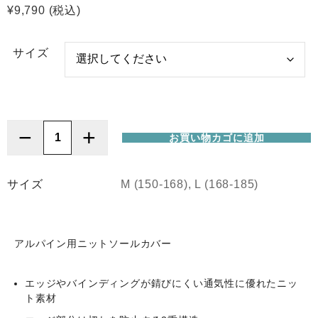
¥
9,790
(税込)
サイズ
−
+
お買い物カゴに追加
Kessler
(ケ
ス
サイズ
M (150-168), L (168-185)
ラ
ー)
Knit
アルパイン用ニットソールカバー
Boardcover
Alpine
個
エッジやバインディングが錆びにくい通気性に優れたニッ
ト素材