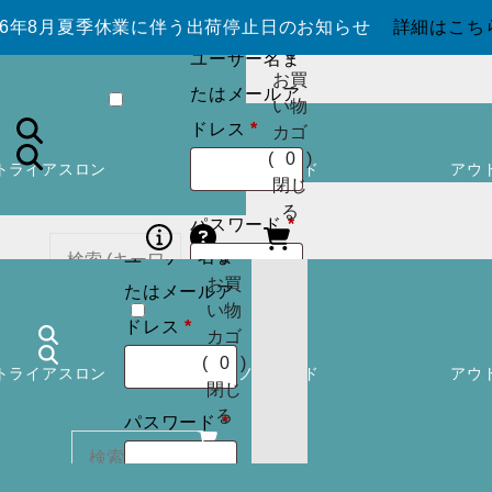
カウントを作
026年8月夏季休業に伴う出荷停止日のお知らせ
詳細はこち
成しますか ?
0
ユーザー名ま
お買
たはメールア
い物
必
ドレス
*
カゴ
須
(
0
)
トライアスロン
スノーボード
アウ
ログイン
ア
閉じ
カウントを作
る
必
パスワード
*
成しますか ?
須
ユーザー名ま
0
お買
たはメールア
い物
ログイン
必
カー
ドレス
*
カゴ
須
トに
検索
状態を保存
(
0
)
トライアスロン
スノーボード
アウ
商品
閉じ
はあ
る
必
パスワード
*
りま
ログイン
須
せん
パスワードを