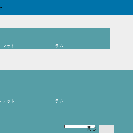
ら
トレット
コラム
ログイン
ア
カウントを作
成しますか ?
ユーザー名ま
0
お買
トレット
コラム
たはメールア
い物
必
ドレス
*
カゴ
須
(
0
)
閉じ