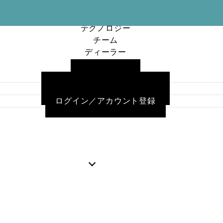
お忘れですか
ログイン
カー
プロダクト
?
トに
検索
状態を保存
テクノロジー
商品
チーム
はあ
ディーラー
りま
ログイン
ニュース
せん
ご利用ガイド
よくある質問／お問い合わせ
パスワードを
ログイン／アカウント登録
お忘れですか
?