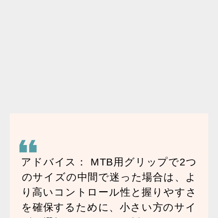
手はライダーとバイクを繋ぐ唯一の接点であり、ステア
リング、ブレーキング、そして路面状況のフィードバッ
クを司ります。これらを確実にコントロールするために
は、グリップが手に適合していなければなりません。
SQlabのサイズ計測をベースに、独自の「エルゴバー
（Ergobar）」やサポートウィングといった人間工学に
基づいた機能が相乗効果を発揮し、確実で安全なハンド
リングを実現します。
アドバイス：
MTB用グリップで2つ
のサイズの中間で迷った場合は、よ
り高いコントロール性と握りやすさ
を確保するために、
小さい方のサイ