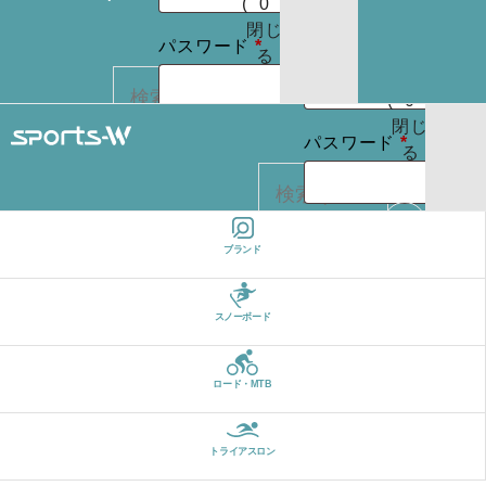
(
0
)
たはメールア
りま
お買
閉じ
必
せん
必
パスワード
*
ドレス
*
い物
る
パスワードを
須
須
カゴ
お忘れですか ?
(
0
)
閉じ
必
ログイン状
パスワード
*
る
REGISTER
カー
須
態を保存
トに
検索
商品
ログイン状
はあ
ログイン
ブランド
カー
りま
態を保存
トに
検索
せん
パスワードを
商品
スノーボード
お忘れですか ?
はあ
ログイン
りま
ロード・MTB
せん
REGISTER
パスワードを
お忘れですか ?
トライアスロン