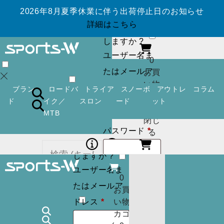
2026年8月夏季休業に伴う出荷停止日のお知らせ
ログイン
アカ
詳細はこちら
ウントを作成
しますか ?
ユーザー名ま
0
たはメールア
お買
い物
必
ドレス
*
ブラン
ロードバ
トライア
スノーボ
アウトレ
コラム
カゴ
須
ド
イク／
スロン
ード
ット
(
0
)
MTB
閉じ
必
パスワード
*
ログイン
アカ
る
須
ウントを作成
しますか ?
ユーザー名ま
ログイン状
ログイン
アカ
0
カー
たはメールア
ウントを作成
お買
態を保存
トに
検索
必
しますか ?
ドレス
*
い物
商品
須
カゴ
ユーザー名ま
はあ
0
ログイン