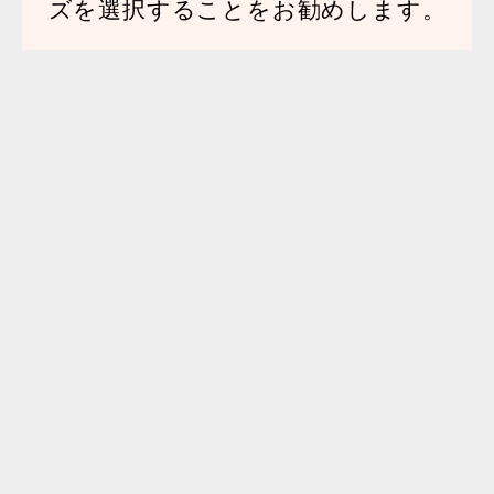
ズ
を選択することをお勧めします。
サイズガイド
手の形に合わせて選べる（スリム）と
Wide（ワイド）の2タイプ展開です。
サイ
手の幅
手の幅
グリップ幅
ズ
（Slim）
（Wide）
XS
12.2 cm まで
7.5 cm まで
7.5 cm 以上
12.2 – 12.8
S
7.9 cm まで
7.9 cm 以上
cm
12.8 – 13.4
M
8.4 cm まで
8.4 cm 以上
cm
13.4 – 14.0