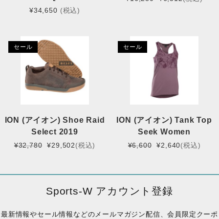
の
在
¥
34,650
(税込)
価
の
格
価
は
格
セール
セール
¥16,280
は
で
¥6,512
し
で
た。
す。
ION (アイオン) Shoe Raid
ION (アイオン) Tank Top
Select 2019
Seek Women
元
現
元
現
¥
32,780
¥
29,502
(税込)
¥
6,600
¥
2,640
(税込)
の
在
の
在
価
の
価
の
格
価
格
価
は
格
は
格
Sports-W アカウント登録
¥32,780
は
¥6,600
は
で
¥29,502
で
¥2,640
最新情報やセール情報などのメールマガジン配信、会員限定クーポ
し
で
し
で