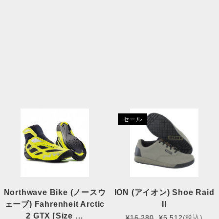
親指と人差し指の間の一番低い位置に印をつけます。
サイズを確認し、グリップを選択します。
MTBの場合、ワンサイズ下のものを選ぶことをお勧めしま
す。
関連商品
セール
Northwave Bike (ノースウ
ION (アイオン) Shoe Raid
ェーブ) Fahrenheit Arctic
II
2 GTX [Size …
元
現
¥
16,280
¥
6,512
(税込)