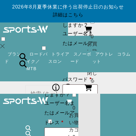
2026年8月夏季休業に伴う出荷停止日のお知らせ
ログイン
アカ
詳細はこちら
ウントを作成
しますか ?
ユーザー名ま
0
たはメールア
お買
い物
必
ドレス
*
ブラン
ロードバ
トライア
スノーボ
アウトレ
コラム
カゴ
須
ド
イク／
スロン
ード
ット
(
0
)
MTB
閉じ
必
パスワード
*
ログイン
アカ
る
須
ウントを作成
しますか ?
ユーザー名ま
ログイン状
ログイン
アカ
0
カー
たはメールア
ウントを作成
お買
態を保存
トに
検索
必
しますか ?
ドレス
*
い物
商品
須
カゴ
ユーザー名ま
はあ
0
ログイン