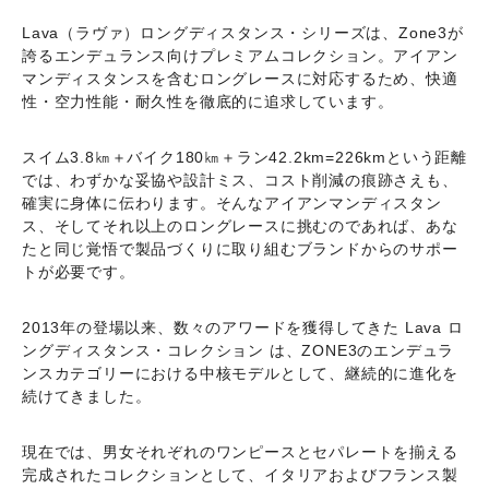
Lava（ラヴァ）ロングディスタンス・シリーズ
は、Zone3が
誇るエンデュランス向けプレミアムコレクション。アイアン
マンディスタンスを含むロングレースに対応するため、
快適
性・空力性能・耐久性
を徹底的に追求しています。
スイム3.8㎞＋バイク180㎞＋ラン42.2km=226kmという距離
では、わずかな妥協や設計ミス、コスト削減の痕跡さえも、
確実に身体に伝わります。そんなアイアンマンディスタン
ス、そしてそれ以上のロングレースに挑むのであれば、あな
たと同じ覚悟で製品づくりに取り組むブランドからのサポー
トが必要です。
2013年の登場以来、数々のアワードを獲得してきた
Lava ロ
ングディスタンス・コレクション
は、ZONE3のエンデュラ
ンスカテゴリーにおける中核モデルとして、継続的に進化を
続けてきました。
現在では、男女それぞれのワンピースとセパレートを揃える
完成されたコレクションとして、イタリアおよびフランス製