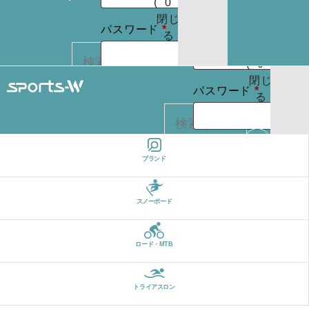
(
0
)
たはメールア
りま
お買
閉じ
必
せん
必
パスワード
*
ドレス
*
い物
る
パスワードを
須
須
カゴ
お忘れですか ?
(
0
)
閉じ
必
ログイン状
パスワード
*
る
REGISTER
カー
須
態を保存
トに
検索
商品
ログイン状
はあ
ログイン
ブランド
カー
りま
態を保存
トに
検索
せん
パスワードを
商品
スノーボード
お忘れですか ?
はあ
ログイン
りま
ロード・MTB
せん
REGISTER
パスワードを
お忘れですか ?
トライアスロン