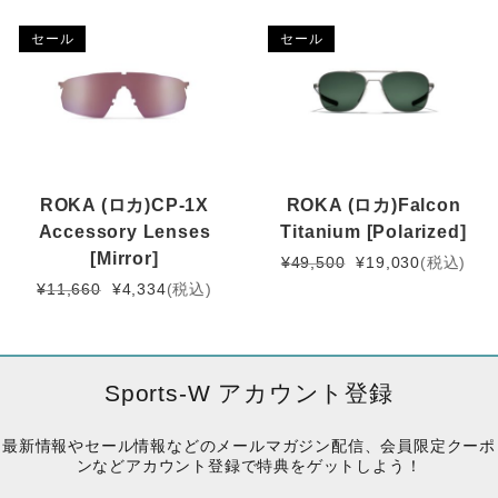
価
の
は
格
格
価
セール
セール
¥8,690
は
は
格
で
¥3,311
¥23,100
は
し
で
で
¥8,470
た。
す。
し
で
た。
す。
ROKA (ロカ)CP-1X
ROKA (ロカ)Falcon
Accessory Lenses
Titanium [Polarized]
[Mirror]
元
現
¥
49,500
¥
19,030
(税込)
の
在
元
現
¥
11,660
¥
4,334
(税込)
価
の
の
在
格
価
価
の
は
格
格
価
¥49,500
は
は
格
Sports-W アカウント登録
で
¥19,030
¥11,660
は
し
で
で
¥4,334
最新情報やセール情報などのメールマガジン配信、会員限定クーポ
た。
す。
し
で
ンなどアカウント登録で特典をゲットしよう！
た。
す。