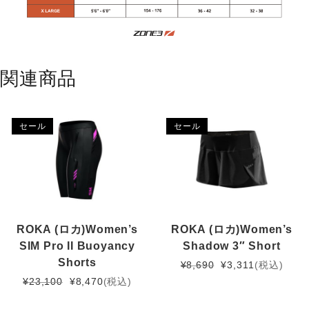
関連商品
セール
セール
ROKA (ロカ)Women’s
ROKA (ロカ)Women’s
SIM Pro II Buoyancy
Shadow 3″ Short
Shorts
元
現
¥
8,690
¥
3,311
(税込)
の
在
元
現
¥
23,100
¥
8,470
(税込)
価
の
の
在
格
価