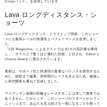
Compパッド」
を採用しています。
Lava ロングディスタンス・シ
ョーツ
Lava ロングディスタンス・トライトップ同様、このショー
ツにも
最高レベルの快適性とパフォーマンス
を追求しまし
た。
『220 Magazine』によるテストでは
92％の高評価
を獲得
し、「
サドル上で驚くほど優れた性能
」と評され、
Editor’s
Choice Award
に選出されています。
素材は、サポート性と快適性の最適なバランスを実現するた
めに、細部まで厳選。長時間のレースを支えるため、徹底し
た研究開発を重ねて完成しました。
アイアンマン規模の距離をレースすることは決して簡単では
ありません。だからこそ、このショーツが
スタートからフィ
ニッシュまで、あなたを支え続ける一着
になることを願って