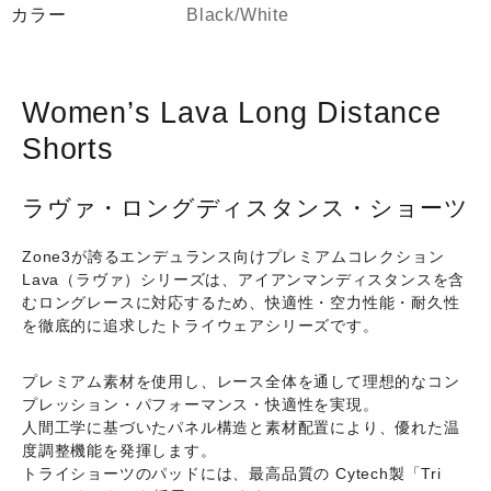
カラー
Black/White
ス
リ
ー)
Women's
Women’s Lava Long Distance
Lava
Shorts
Long
Distance
ラヴァ・ロングディスタンス・ショーツ
Shorts
個
Zone3が誇るエンデュランス向けプレミアムコレクション
Lava（ラヴァ）シリーズ
は、アイアンマンディスタンスを含
むロングレースに対応するため、
快適性・空力性能・耐久性
を徹底的に追求したトライウェアシリーズです。
プレミアム素材を使用し、レース全体を通して理想的な
コン
プレッション・パフォーマンス・快適性
を実現。
人間工学に基づいたパネル構造と素材配置により、優れた温
度調整機能を発揮します。
トライショーツのパッドには、最高品質の
Cytech製「Tri