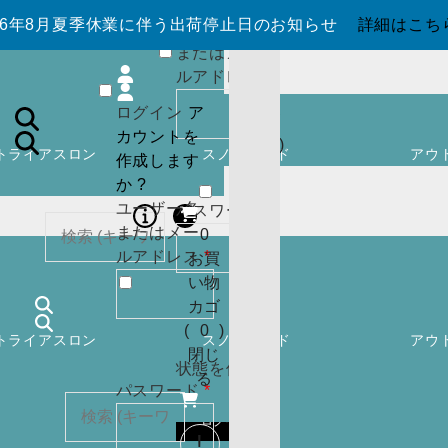
か ?
026年8月夏季休業に伴う出荷停止日のお知らせ
詳細はこち
ユーザー名
0
またはメー
お買
必
ルアドレス
*
い物
須
ログイン
ア
カゴ
カウントを
(
0
)
トライアスロン
スノーボード
アウ
作成します
閉じ
か ?
る
ユーザー名
必
パスワード
*
またはメー
須
0
必
ルアドレス
*
お買
須
い物
カー
カゴ
トに
検索
(
0
)
トライアスロン
スノーボード
アウ
商品
ログイン
閉じ
はあ
状態を保存
る
必
パスワード
*
りま
須
せん
ログイン