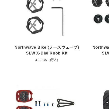
Northwave Bike (ノースウェーブ)
Northw
SLW X-Dial Knob Kit
SLW
¥
2,035
(税込)