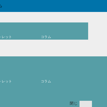
ら
トレット
コラム
ログイン
ア
カウントを
作成します
か ?
ユーザー名
またはメー
0
必
ルアドレス
*
お買
トレット
コラム
須
い物
カゴ
(
0
)
閉じ