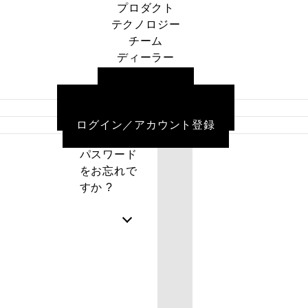
プロダクト
カー
テクノロジー
パスワード
トに
検索
チーム
をお忘れで
商品
ログイン
ディーラー
すか ?
はあ
状態を保存
ニュース
りま
ご利用ガイド
せん
ログイン
よくある質問／お問い合わせ
ログイン／アカウント登録
パスワード
をお忘れで
すか ?