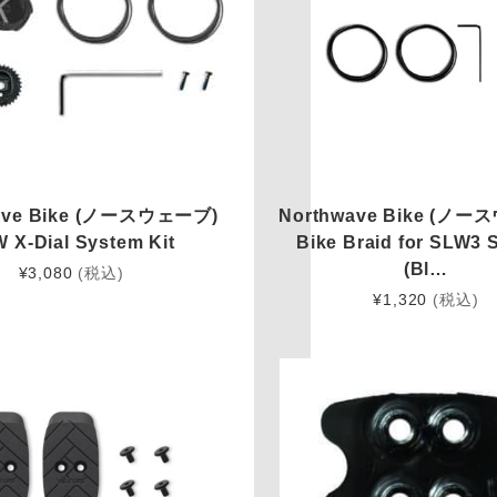
ave Bike (ノースウェーブ)
Northwave Bike (ノ
 X-Dial System Kit
Bike Braid for SLW3 
(Bl…
¥
3,080
(税込)
¥
1,320
(税込)