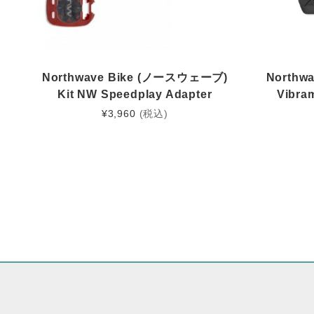
Northwave Bike (ノースウェーブ)
Northw
Kit NW Speedplay Adapter
Vibram
¥
3,960
(税込)