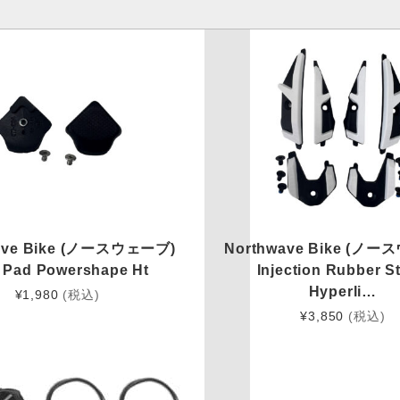
ave Bike (ノースウェーブ)
Northwave Bike (ノ
 Pad Powershape Ht
Injection Rubber S
Hyperli…
¥
1,980
(税込)
¥
3,850
(税込)