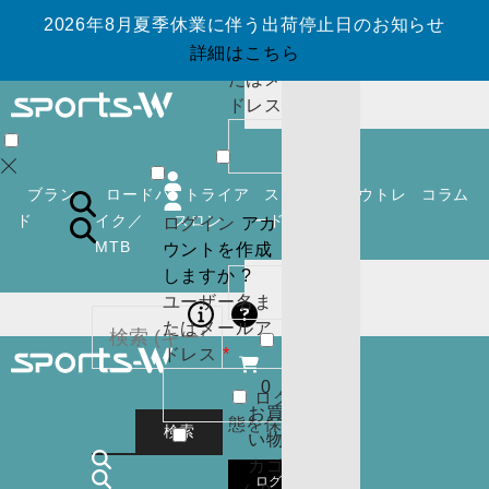
ウントを作成
2026年8月夏季休業に伴う出荷停止日のお知らせ
しますか ?
ユーザー名ま
詳細はこちら
たはメールア
必
ドレス
*
須
0
お買
い物
ブラン
ロードバ
トライア
スノーボ
アウトレ
コラム
カゴ
ド
イク／
スロン
ード
ット
ログイン
アカ
(
0
)
MTB
ウントを作成
必
パスワード
*
閉じ
しますか ?
須
る
ユーザー名ま
ログイン
アカ
たはメールア
ウントを作成
必
ドレス
*
しますか ?
須
0
ログイン状
ユーザー名ま
カー
お買
態を保存
たはメールア
トに
検索
い物
必
ドレス
*
商品
カゴ
須
はあ
0
ログイン