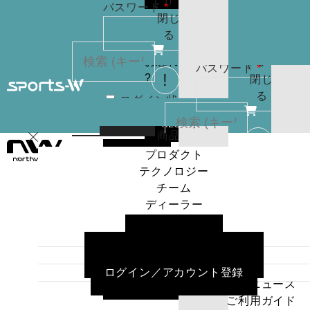
(
0
)
必
パスワード
*
りま
お買
閉じ
須
せん
い物
る
パスワードを
カゴ
お忘れですか
(
0
)
必
パスワード
*
?
閉じ
須
る
ログイン状
カー
態を保存
トに
検索
REGISTER
商品
はあ
ログイン
プロダクト
ログイン状
カー
りま
テクノロジー
態を保存
トに
検索
せん
チーム
商品
パスワードを
ディーラー
はあ
ログイン
プロダクト
お忘れですか
ニュース
りま
テクノロジー
?
ご利用ガイド
せん
チーム
よくある質問／お問い合わせ
パスワードを
ディーラー
ログイン／アカウント登録
お忘れですか
REGISTER
ニュース
?
ご利用ガイド