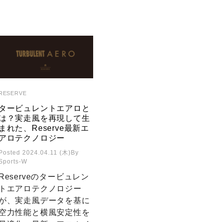
RESERVE
タービュレントエアロと
は？実走風を再現して生
まれた、Reserve最新エ
アロテクノロジー
Posted 2024.04.11 (木)
By
Sports-W
Reserveのタービュレン
トエアロテクノロジー
が、実走風データを基に
空力性能と横風安定性を