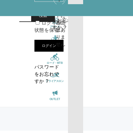
カー
パスワード
トに
検索
をお忘れで
商品
ログイン
すか ?
ブランド
はあ
状態を保存
りま
せん
スノーボード
ログイン
ロード・MTB
パスワード
をお忘れで
すか ?
トライアスロン
OUTLET