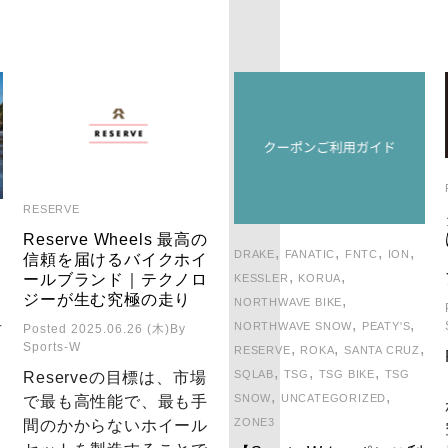
RESERVE
Reserve Wheels 最高の
,
,
,
,
DRAKE
FANATIC
FNTC
ION
信頼を届けるバイクホイ
,
,
ールブランド｜テクノロ
KESSLER
KORUA
ジーが生む究極の走り
,
NORTHWAVE BIKE
,
,
者
NORTHWAVE SNOW
PEATY'S
Posted 2025.06.26 (木)
By
Sports-W
,
,
,
RESERVE
ROKA
SANTA CRUZ
,
,
,
SQLAB
TSG
TSG BIKE
TSG
Reserveの目標は、市場
,
,
SNOW
UNCATEGORIZED
で最も高性能で、最も手
ZONE3
間のかからないホイール