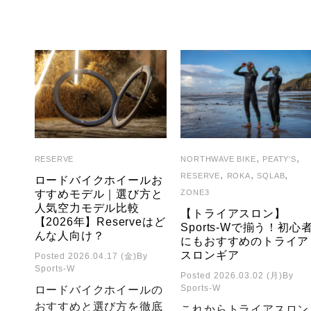
,
,
RESERVE
NORTHWAVE BIKE
PEATY'S
,
,
,
RESERVE
ROKA
SQLAB
ロードバイクホイールお
すすめモデル｜選び方と
ZONE3
人気空力モデル比較
【トライアスロン】
【2026年】Reserveはど
Sports-Wで揃う！初心
んな人向け？
にもおすすめのトライア
スロンギア
Posted 2026.04.17 (金)
By
Sports-W
Posted 2026.03.02 (月)
By
Sports-W
ロードバイクホイールの
おすすめと選び方を徹底
これからトライアスロン