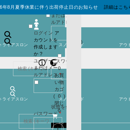
か ?
026年8月夏季休業に伴う出荷停止日のお知らせ
詳細はこち
ユーザー名
0
またはメー
お買
必
ルアドレス
*
い物
須
ログイン
ア
カゴ
カウントを
(
0
)
トライアスロン
スノーボード
アウ
作成します
閉じ
か ?
る
ユーザー名
必
パスワード
*
またはメー
須
0
必
ルアドレス
*
お買
須
い物
カー
カゴ
トに
検索
(
0
)
トライアスロン
スノーボード
アウ
商品
ログイン
閉じ
はあ
状態を保存
る
必
パスワード
*
りま
須
せん
ログイン