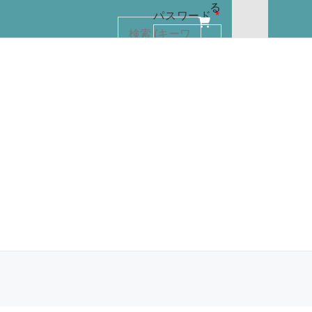
る
必
パスワード
*
須
カー
トに
検索
商品
ログイン
はあ
状態を保存
りま
せん
ログイン
パスワード
をお忘れで
すか ?