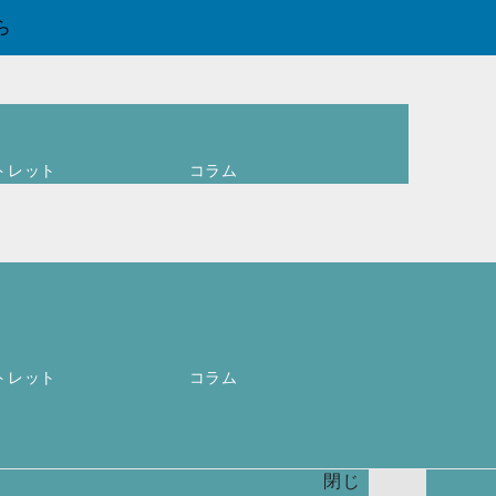
ら
トレット
コラム
ログイン
ア
カウントを
作成します
か ?
ユーザー名
またはメー
0
必
ルアドレス
*
お買
トレット
コラム
須
い物
カゴ
(
0
)
閉じ