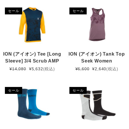
セール
セール
ION (アイオン) Tee [Long
ION (アイオン) Tank Top
Sleeve] 3/4 Scrub AMP
Seek Women
元
現
元
現
¥
14,080
¥
5,632
(税込)
¥
6,600
¥
2,640
(税込)
の
在
の
在
価
の
価
の
格
価
格
価
セール
セール
は
格
は
格
¥14,080
は
¥6,600
は
で
¥5,632
で
¥2,640
し
で
し
で
た。
す。
た。
す。