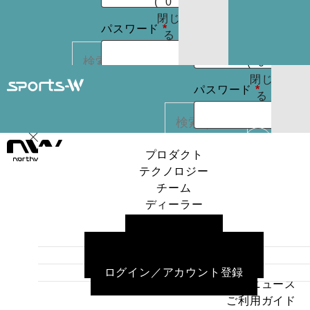
(
0
)
たはメールア
りま
お買
閉じ
必
必
せん
パスワード
*
ドレス
*
い物
る
パスワードを
須
須
カゴ
お忘れですか ?
(
0
)
閉じ
必
ログイン状
パスワード
*
る
REGISTER
カー
須
態を保存
トに
検索
商品
ログイン状
はあ
プロダクト
ログイン
カー
りま
テクノロジー
態を保存
トに
検索
せん
チーム
パスワードを
商品
ディーラー
お忘れですか ?
はあ
プロダクト
ログイン
ニュース
りま
テクノロジー
ご利用ガイド
せん
チーム
よくある質問／お問い合わせ
パスワードを
REGISTER
ディーラー
ログイン／アカウント登録
お忘れですか ?
ニュース
ご利用ガイド