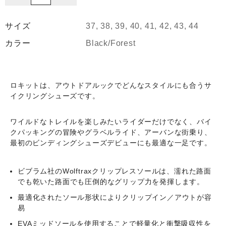
Bike
(ノ
サイズ
37, 38, 39, 40, 41, 42, 43, 44
ー
カラー
Black/Forest
ス
ウ
ェ
ー
ロキットは、アウトドアルックでどんなスタイルにも合うサ
ブ)
イクリングシューズです。
Rockit
[Black/Forest]
ワイルドなトレイルを楽しみたいライダーだけでなく、バイ
個
クパッキングの冒険やグラベルライド、アーバンな街乗り、
最初のビンディングシューズデビューにも最適な一足です。
ビブラム社のWolftraxクリップレスソールは、濡れた路面
でも乾いた路面でも圧倒的なグリップ力を発揮します。
最適化されたソール形状によりクリップイン／アウトが容
易
EVAミッドソールを使用することで軽量化と衝撃吸収性を