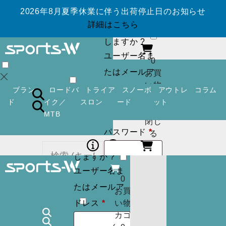
2026年8月夏季休業に伴う出荷停止日のお知らせ
ログイン
アカ
詳細はこちら
ウントを作成
しますか ?
ユーザー名ま
0
たはメールア
お買
い物
必
ドレス
*
ブラン
ロードバ
トライア
スノーボ
アウトレ
コラム
カゴ
須
ド
イク／
スロン
ード
ット
(
0
)
MTB
閉じ
必
パスワード
*
ログイン
アカ
る
須
ウントを作成
しますか ?
ユーザー名ま
ログイン状
ログイン
アカ
0
カー
たはメールア
ウントを作成
お買
態を保存
トに
検索
必
しますか ?
ドレス
*
い物
商品
須
カゴ
ユーザー名ま
はあ
0
ログイン