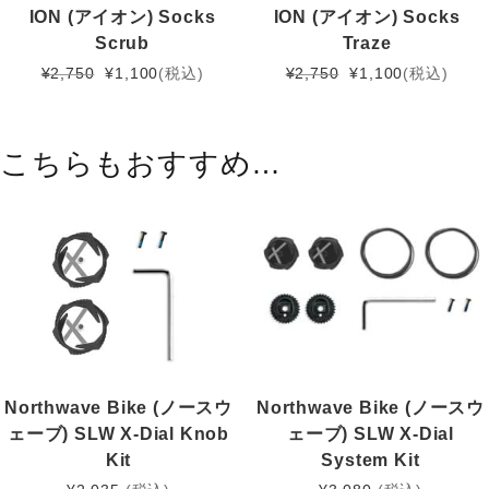
ION (アイオン) Socks
ION (アイオン) Socks
Scrub
Traze
元
現
元
現
¥
2,750
¥
1,100
(税込)
¥
2,750
¥
1,100
(税込)
の
在
の
在
価
の
価
の
格
価
格
価
こちらもおすすめ…
は
格
は
格
¥2,750
は
¥2,750
は
で
¥1,100
で
¥1,100
し
で
し
で
た。
す。
た。
す。
Northwave Bike (ノースウ
Northwave Bike (ノースウ
ェーブ) SLW X-Dial Knob
ェーブ) SLW X-Dial
Kit
System Kit