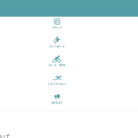
お忘れですか
ログイン
カー
?
トに
検索
状態を保存
商品
ブランド
はあ
りま
ログイン
せん
スノーボード
パスワードを
お忘れですか
ロード・MTB
?
トライアスロン
OUTLET
ついて