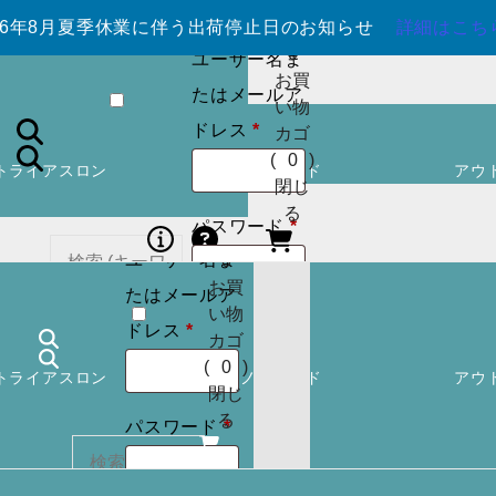
カウントを作
026年8月夏季休業に伴う出荷停止日のお知らせ
詳細はこち
成しますか ?
0
ユーザー名ま
お買
たはメールア
い物
必
ドレス
*
カゴ
須
(
0
)
トライアスロン
スノーボード
アウ
ログイン
ア
閉じ
カウントを作
る
必
パスワード
*
成しますか ?
須
ユーザー名ま
0
お買
たはメールア
い物
ログイン
必
カー
ドレス
*
カゴ
須
トに
検索
状態を保存
(
0
)
トライアスロン
スノーボード
アウ
商品
閉じ
はあ
る
必
パスワード
*
りま
ログイン
須
せん
パスワードを