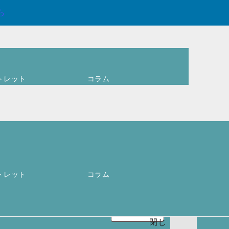
ら
トレット
コラム
ログイン
ア
カウントを作
成しますか ?
ユーザー名ま
0
お買
トレット
コラム
たはメールア
い物
必
ドレス
*
カゴ
須
(
0
)
閉じ