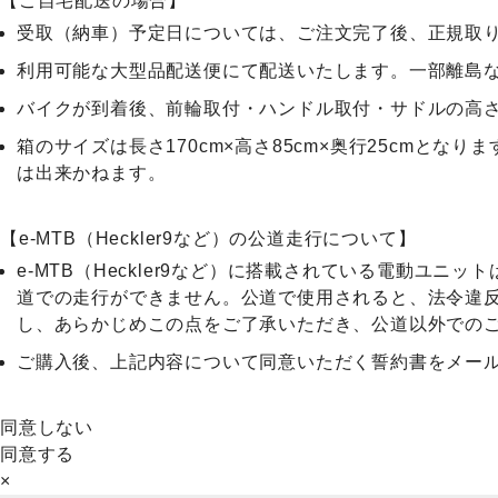
【ご自宅配送の場合】
受取（納車）予定日については、ご注文完了後、正規取
利用可能な大型品配送便にて配送いたします。一部離島
バイクが到着後、前輪取付・ハンドル取付・サドルの高
箱のサイズは長さ170cm×高さ85cm×奥行25cm
は出来かねます。
【e-MTB（Heckler9など）の公道走行について】
e-MTB（Heckler9など）に搭載されている電動
道での走行ができません。公道で使用されると、法令違
し、あらかじめこの点をご了承いただき、公道以外での
ご購入後、上記内容について同意いただく誓約書をメー
同意しない
同意する
×