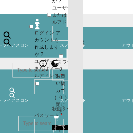
か ?
ユーザー名
0
またはメー
お買
必
ルアドレス
*
い物
須
ログイン
ア
カゴ
カウントを
(
0
)
トライアスロン
スノーボード
アウ
作成します
閉じ
か ?
る
ユーザー名
必
パスワード
*
またはメー
須
0
必
ルアドレス
*
お買
須
い物
カー
カゴ
トに
SEARCH
(
0
)
トライアスロン
スノーボード
アウ
商品
ログイン
閉じ
はあ
状態を保存
る
必
パスワード
*
りま
須
せん
ログイン