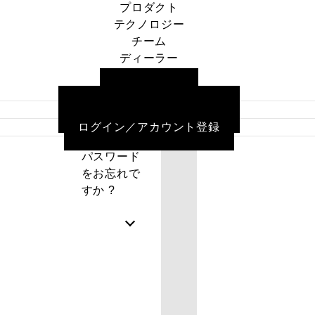
プロダクト
カー
テクノロジー
パスワード
トに
SEARCH
チーム
をお忘れで
商品
ログイン
ディーラー
すか ?
はあ
状態を保存
ニュース
りま
ご利用ガイド
せん
ログイン
よくある質問／お問い合わせ
ログイン／アカウント登録
パスワード
をお忘れで
すか ?