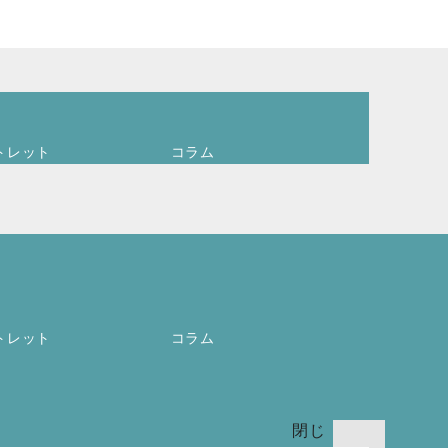
トレット
コラム
ログイン
ア
カウントを
作成します
か ?
ユーザー名
またはメー
0
必
ルアドレス
*
お買
トレット
コラム
須
い物
カゴ
(
0
)
閉じ