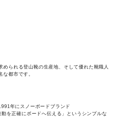
求められる登山靴の生産地、そして優れた靴職人
名な都市です。
。
991年にスノーボードブランド
連動を正確にボードへ伝える」というシンプルな